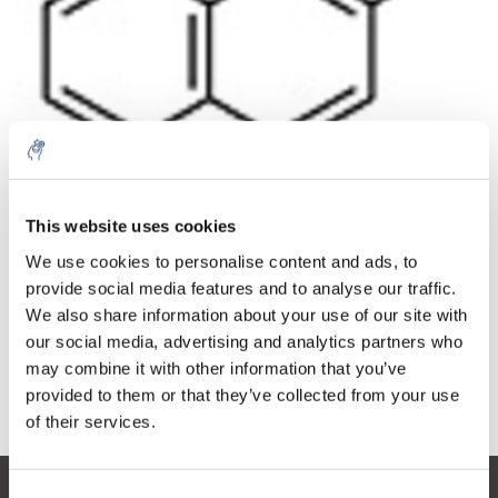
Menge
Produkt
Preis
Details
This website uses cookies
€120,04
exkl. MwSt.
Mehr
1 Stück
We use cookies to personalise content and ads, to
€145,25
Inkl. MwSt.
provide social media features and to analyse our traffic.
We also share information about your use of our site with
Zum Warenkorb hinzufügen
our social media, advertising and analytics partners who
may combine it with other information that you’ve
provided to them or that they’ve collected from your use
Informationen
of their services.