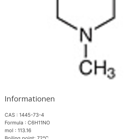
Informationen
CAS : 1445-73-4
Formula : C6H11NO
mol : 113.16
Boiling point: 72°C