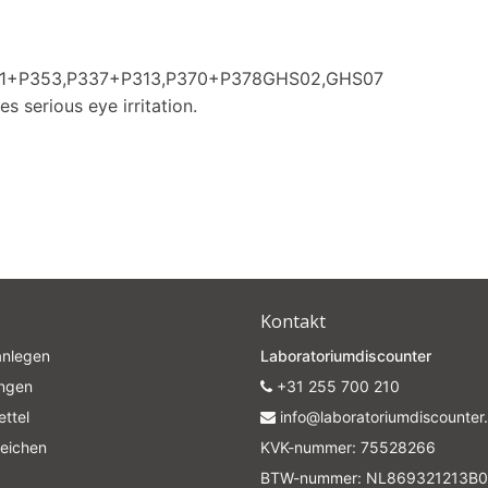
361+P353,P337+P313,P370+P378GHS02,GHS07
s serious eye irritation.
Kontakt
anlegen
Laboratoriumdiscounter
ungen
+31 255 700 210
ttel
info@laboratoriumdiscounter.
leichen
KVK-nummer: 75528266
BTW-nummer: NL869321213B0