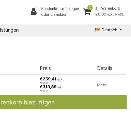
0
Ihr Warenkorb
Kundenkonto anlegen
€0,00
oder anmelden
exkl. MwSt.
eistungen
Deutsch
Preis
Details
€259,41
exkl.
MwSt.
Mehr
€313,89
Inkl.
MwSt.
renkorb hinzufügen