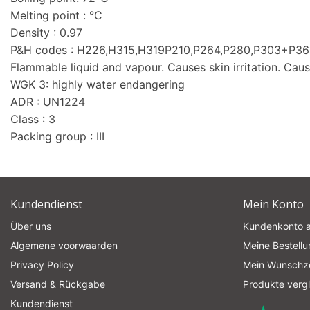
Melting point : °C
Density : 0.97
P&H codes : H226,H315,H319P210,P264,P280,P303+P
Flammable liquid and vapour. Causes skin irritation. Cause
WGK 3: highly water endangering
ADR : UN1224
Class : 3
Packing group : III
Kundendienst
Mein Konto
Über uns
Kundenkonto 
Algemene voorwaarden
Meine Bestell
Privacy Policy
Mein Wunschze
Versand & Rückgabe
Produkte verg
Kundendienst