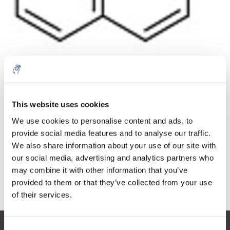
Menge
Produkt
Preis
Details
This website uses cookies
€95,21
exkl. MwSt.
Mehr
1 Stück
We use cookies to personalise content and ads, to
€115,20
Inkl. MwSt.
provide social media features and to analyse our traffic.
We also share information about your use of our site with
Zum Warenkorb hinzufügen
our social media, advertising and analytics partners who
may combine it with other information that you’ve
provided to them or that they’ve collected from your use
Informationen
of their services.