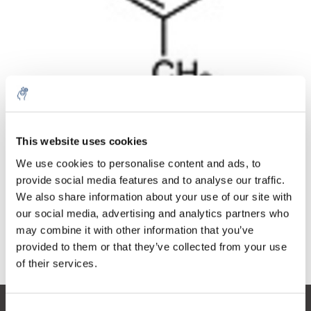
Menge
Produkt
Preis
Details
This website uses cookies
€77,28
exkl. MwSt.
Mehr
1 Stück
We use cookies to personalise content and ads, to
€93,50
Inkl. MwSt.
provide social media features and to analyse our traffic.
We also share information about your use of our site with
Zum Warenkorb hinzufügen
our social media, advertising and analytics partners who
may combine it with other information that you’ve
provided to them or that they’ve collected from your use
Informationen
of their services.