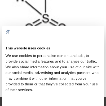
Menge
Produkt
Preis
Details
This website uses cookies
€149,03
exkl. MwSt.
Mehr
1 Stück
We use cookies to personalise content and ads, to
€180,32
Inkl. MwSt.
provide social media features and to analyse our traffic.
We also share information about your use of our site with
Zum Warenkorb hinzufügen
our social media, advertising and analytics partners who
may combine it with other information that you’ve
provided to them or that they’ve collected from your use
Informationen
of their services.