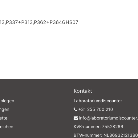
313,P337+P313,P362+P364GHS07
Kontakt
anlegen
Laboratoriumdiscounter
ungen
+31 255 700 210
ttel
info@laboratoriumdiscounter.
leichen
KVK-nummer: 75528266
BTW-nummer: NL869321213B0