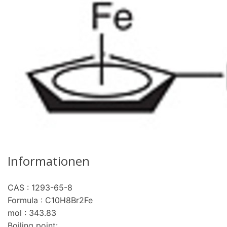
Informationen
CAS : 1293-65-8
Formula : C10H8Br2Fe
mol : 343.83
Boiling point: