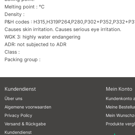
Melting point : °C
Density :
P&H codes : H315,H319P264,P280,P302+P352,P332+P
Causes skin irritation. Causes serious eye irritation.
WGK 3: highly water endangering
ADR: not subjected to ADR
Class :
Packing group :
Kundendienst
Mein Konto
Über uns
Kundenkonto 
Algemene voorwaarden
Meine Bestell
Privacy Policy
Mein Wunschze
Versand & Rückgabe
Produkte verg
Kundendienst