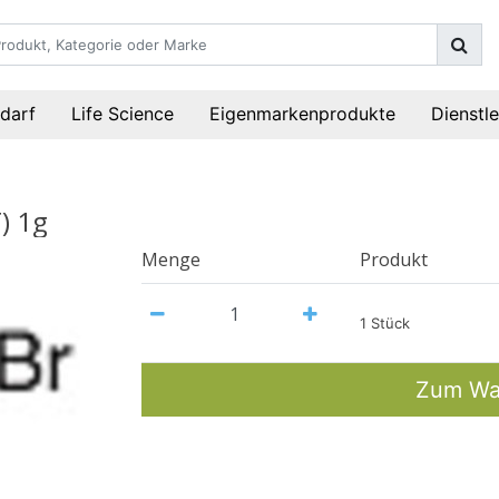
darf
Life Science
Eigenmarkenprodukte
Dienstl
) 1g
Menge
Produkt
1 Stück
Zum Wa