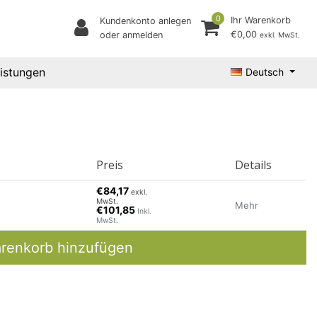
0
Ihr Warenkorb
Kundenkonto anlegen
€0,00
oder anmelden
exkl. MwSt.
eistungen
Deutsch
Preis
Details
€84,17
exkl.
MwSt.
Mehr
€101,85
Inkl.
MwSt.
renkorb hinzufügen