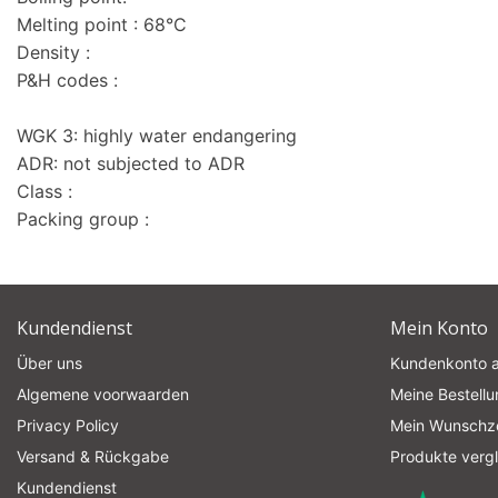
Melting point : 68°C
Density :
P&H codes :
WGK 3: highly water endangering
ADR: not subjected to ADR
Class :
Packing group :
Kundendienst
Mein Konto
Über uns
Kundenkonto 
Algemene voorwaarden
Meine Bestell
Privacy Policy
Mein Wunschze
Versand & Rückgabe
Produkte verg
Kundendienst