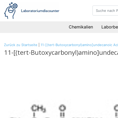
Chemikalien
Laborbe
Zurück zu Startseite
|
11-[(tert-Butoxycarbonyl)amino]undecanoic Ac
11-[(tert-Butoxycarbonyl)amino]undeca