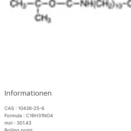
Informationen
CAS : 10436-25-6
re
Formula : C16H31NO4
mol : 301.43
Boiling point: