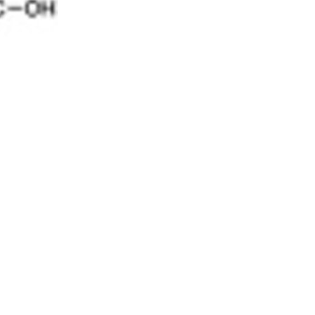
5% off for your next order
Sign up for our newsletter to stay informed about our new products, an
ceive a 10% discount on your next purchase for all chemical products f
our own brand 😀