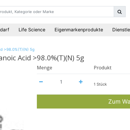
darf
Life Science
Eigenmarkenprodukte
Dienstl
id >98.0%(T)(N) 5g
noic Acid >98.0%(T)(N) 5g
Menge
Produkt
1 Stück
Zum Wa