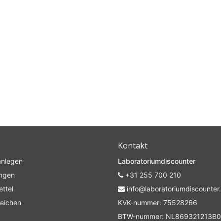
Subscrib
Your discount applies to orders above €50,00
Kontakt
anlegen
Laboratoriumdiscounter
ungen
+31 255 700 210
ttel
info@laboratoriumdiscounter.
leichen
KVK-nummer: 75528266
BTW-nummer: NL869321213B0