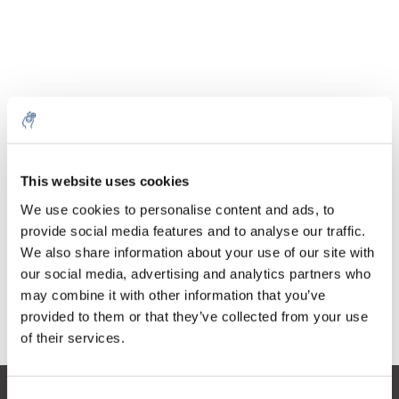
Menge
Produkt
Preis
Details
This website uses cookies
€133,85
exkl. MwSt.
Mehr
1 Stück
We use cookies to personalise content and ads, to
€161,96
Inkl. MwSt.
provide social media features and to analyse our traffic.
We also share information about your use of our site with
Zum Warenkorb hinzufügen
our social media, advertising and analytics partners who
may combine it with other information that you’ve
provided to them or that they’ve collected from your use
Informationen
of their services.