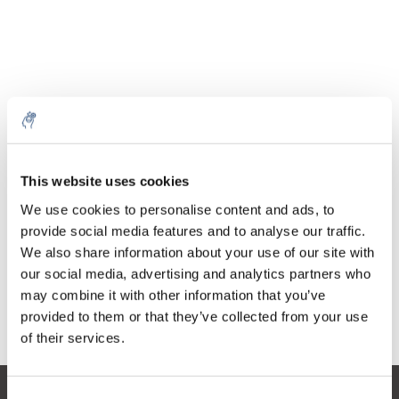
Menge
Produkt
Preis
Details
This website uses cookies
€379,46
exkl. MwSt.
Mehr
1 Stück
We use cookies to personalise content and ads, to
€459,14
Inkl. MwSt.
provide social media features and to analyse our traffic.
We also share information about your use of our site with
Zum Warenkorb hinzufügen
our social media, advertising and analytics partners who
may combine it with other information that you’ve
provided to them or that they’ve collected from your use
Informationen
of their services.