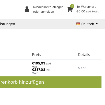
0
Ihr Warenkorb
Kundenkonto anlegen
€0,00
oder anmelden
exkl. MwSt.
eistungen
Deutsch
Preis
Details
€195,93
exkl.
MwSt.
Mehr
€237,08
Inkl.
MwSt.
renkorb hinzufügen