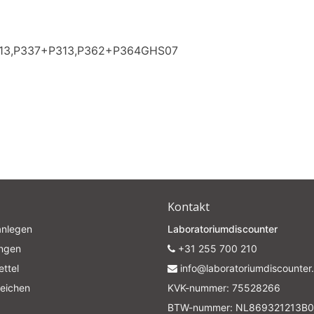
313,P337+P313,P362+P364GHS07
Kontakt
anlegen
Laboratoriumdiscounter
ungen
+31 255 700 210
ttel
info@laboratoriumdiscounter.
leichen
KVK-nummer: 75528266
BTW-nummer: NL869321213B0