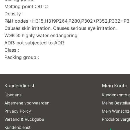
Melting point : 81°C
Density :
P&H codes : H315,H319P264,P280,P302+P352,P332+P
Causes skin irritation. Causes serious eye irritation.
WGK 3: highly water endangering
ADR: not subjected to ADR
Class :
Packing group :
Kundendienst
Mein Konto
Über uns
Kundenkonto 
Algemene voorwaarden
Meine Bestell
Privacy Policy
Mein Wunschze
Versand & Rückgabe
Produkte verg
Kundendienst