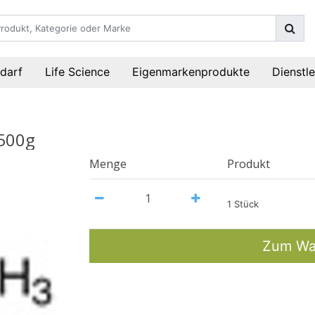
darf
Life Science
Eigenmarkenprodukte
Dienstl
 500g
Menge
Produkt
1 Stück
Zum Wa