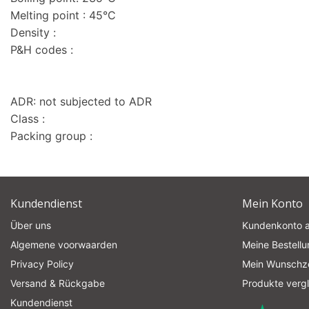
Melting point : 45°C
Density :
P&H codes :
ADR: not subjected to ADR
Class :
Packing group :
Kundendienst
Mein Konto
Über uns
Kundenkonto 
Algemene voorwaarden
Meine Bestell
Privacy Policy
Mein Wunschze
Versand & Rückgabe
Produkte verg
Kundendienst