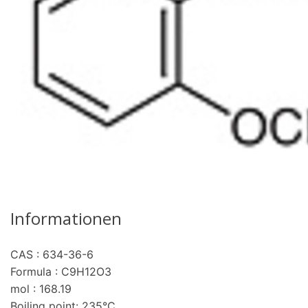
Informationen
CAS : 634-36-6
Formula : C9H12O3
mol : 168.19
Boiling point: 235°C