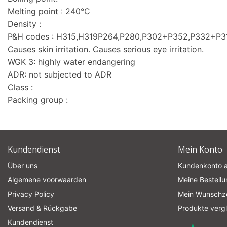
Melting point : 240°C
Density :
P&H codes : H315,H319P264,P280,P302+P352,P332+P
Causes skin irritation. Causes serious eye irritation.
WGK 3: highly water endangering
ADR: not subjected to ADR
Class :
Packing group :
Kundendienst
Mein Konto
Über uns
Kundenkonto 
Algemene voorwaarden
Meine Bestell
Privacy Policy
Mein Wunschze
Versand & Rückgabe
Produkte verg
Kundendienst