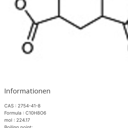
Informationen
CAS : 2754-41-8
re
Formula : C10H8O6
mol : 224.17
Boiling point: