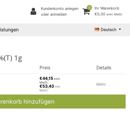
0
Ihr Warenkorb
Kundenkonto anlegen
€0,00
oder anmelden
exkl. MwSt.
eistungen
Deutsch
%(T) 1g
Preis
Details
€44,15
exkl.
MwSt.
Mehr
€53,43
Inkl.
MwSt.
renkorb hinzufügen