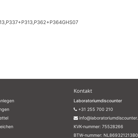
Subscrib
313,P337+P313,P362+P364GHS07
Your discount applies to orders above €50,00
Kontakt
anlegen
Laboratoriumdiscounter
ungen
+31 255 700 210
ttel
info@laboratoriumdiscounter.
leichen
KVK-nummer: 75528266
BTW-nummer: NL869321213B0