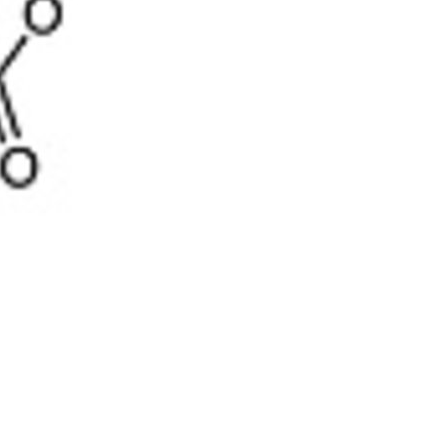
5% off for your next order
Sign up for our newsletter to stay informed about our new products, an
ceive a 10% discount on your next purchase for all chemical products f
our own brand 😀