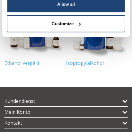
Allow all
Customize
Ethanol vergällt
Isopropylalkohol
D
Kundendienst
Mein Konto
Kontakt