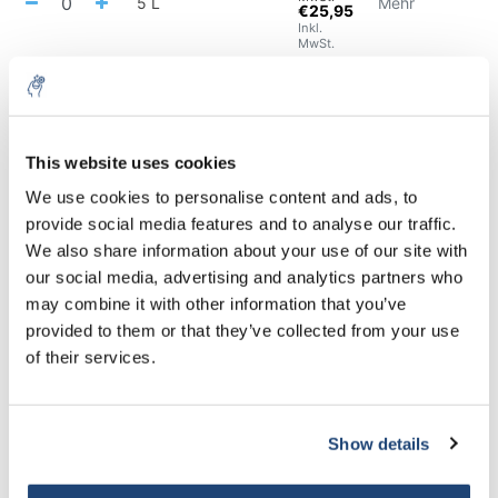
5 L
Mehr
€25,95
Inkl.
MwSt.
€65,32
exkl.
MwSt.
20 L
Mehr
€79,03
Inkl.
MwSt.
This website uses cookies
We use cookies to personalise content and ads, to
Alles in den Warenkorb
provide social media features and to analyse our traffic.
We also share information about your use of our site with
Staffelkorting
our social media, advertising and analytics partners who
Kaufen Sie 2 und sparen Sie 5%
may combine it with other information that you’ve
Kaufen Sie 6 und sparen Sie 10%
provided to them or that they’ve collected from your use
of their services.
Informationen
Technische Spezifikationen
Show details
Ergänzende Produkte