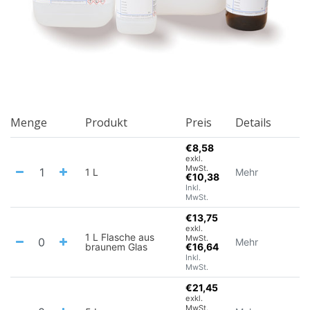
Menge
Produkt
Preis
Details
€8,58
exkl.
MwSt.
1 L
Mehr
€10,38
Inkl.
MwSt.
€13,75
exkl.
1 L Flasche aus
MwSt.
Mehr
braunem Glas
€16,64
Inkl.
MwSt.
€21,45
exkl.
MwSt.