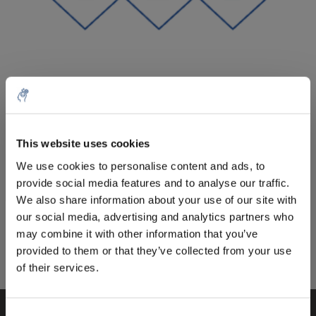
Menge
Produkt
Preis
Details
This website uses cookies
€20,70
exkl. MwSt.
Mehr
1 Stück
We use cookies to personalise content and ads, to
€25,05
Inkl. MwSt.
provide social media features and to analyse our traffic.
We also share information about your use of our site with
×
Zum Warenkorb hinzufügen
our social media, advertising and analytics partners who
Passt auf! Dieses Produkt wird nicht an
may combine it with other information that you’ve
Privatpersonen geliefert, daher ist eine
provided to them or that they’ve collected from your use
Informationen
Endbenutzererklärung erforderlich!
of their services.
Endbenutzererklärung