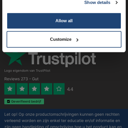
Kundendienst
Show details
Mein Konto
Allow all
Kontakt
Öffnungszeiten
Customize
Logo eigendom van TrustPilot
Reviews 273 - Gut
4.4
Geverifieerd bedrijf
Let op! Op onze productomschrijvingen kunnen geen rechten
verleend worden en zijn enkel ter educatie en/of informatie en
zijn geen handleiding of omschrijving hoe u het product kan en