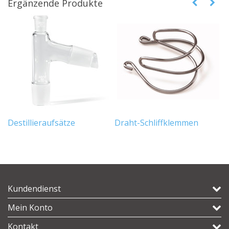
Ergänzende Produkte
Destillieraufsätze
Draht-Schliffklemmen
R
Kundendienst
Mein Konto
Kontakt