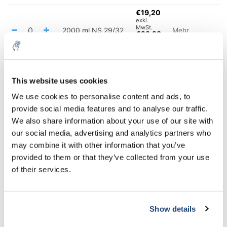
€19,20
exkl.
MwSt.
2000 ml NS 29/32
Mehr
€23,23
Inkl.
MwSt.
€29,37
exkl.
MwSt.
This website uses cookies
3000 ml NS 29/32
Mehr
€35,54
5% off for your next order
Inkl.
We use cookies to personalise content and ads, to
MwSt.
provide social media features and to analyse our traffic.
€46,64
Sign up for our newsletter to stay informed about
We also share information about your use of our site with
exkl.
our new products, and receive a 10% discount on
MwSt.
4000 ml NS 29/32
Mehr
our social media, advertising and analytics partners who
€56,43
your next purchase for all chemical products from
Inkl.
may combine it with other information that you’ve
our own brand 😀
MwSt.
provided to them or that they’ve collected from your use
€46,64
of their services.
exkl.
MwSt.
4000 ml NS 45/40
Mehr
€56,43
Inkl.
MwSt.
Show details
Subscribe
€65,34
exkl.