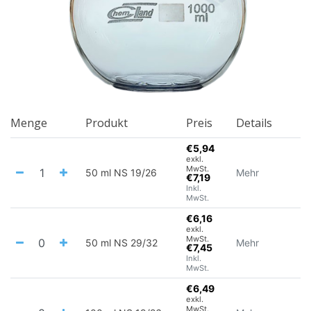
Menge
Produkt
Preis
Details
€5,94
exkl.
MwSt.
50 ml NS 19/26
Mehr
€7,19
Inkl.
MwSt.
€6,16
exkl.
MwSt.
50 ml NS 29/32
Mehr
€7,45
Inkl.
MwSt.
€6,49
exkl.
MwSt.