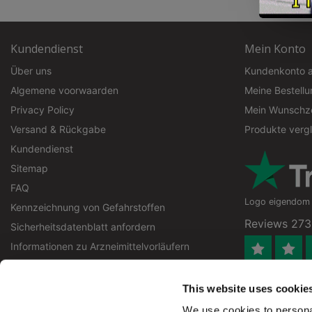
Kundendienst
Mein Konto
Über uns
Kundenkonto 
Algemene voorwaarden
Meine Bestell
Privacy Policy
Mein Wunschze
Versand & Rückgabe
Produkte verg
Kundendienst
Sitemap
FAQ
Logo eigendom v
Kennzeichnung von Gefahrstoffen
Reviews 273
Sicherheitsdatenblatt anfordern
Informationen zu Arzneimittelvorläufern
Informationen zu Sprengstoffvorläufern
4.4
RSS feed
This website uses cookie
Geverifieerd
We use cookies to personal