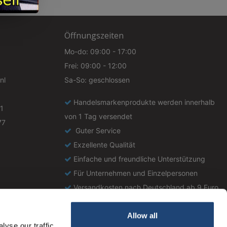
Öffnungszeiten
Mo-do: 09:00 - 17:00
Frei: 09:00 - 12:00
nl
Sa-So: geschlossen
Handelsmarkenprodukte werden innerhalb
1
von 1 Tag versendet
77
Guter Service
Exzellente Qualität
Einfache und freundliche Unterstützung
Für Unternehmen und Einzelpersonen
Versandkosten nach Deutschland ab 9 Euro
Allow all
yse our traffic.