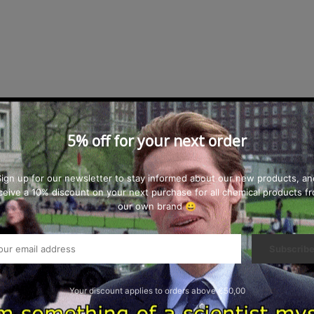
5% off for your next order
Sign up for our newsletter to stay informed about our new products, an
ceive a 10% discount on your next purchase for all chemical products f
our own brand 😀
Subscrib
sser-Emulsion mit natürlichem Bienenwachs und Pflegestof
den vor und normalisiert gereizte Hautpartien, glättet und 
Your discount applies to orders above €50,00
frei, duftend nach Bienenwachsduft.