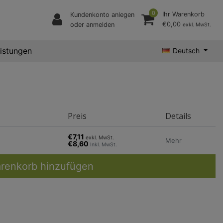
0
Ihr Warenkorb
Kundenkonto anlegen
€0,00
oder anmelden
exkl. MwSt.
eistungen
Deutsch
Preis
Details
€7,11
exkl. MwSt.
Mehr
€8,60
Inkl. MwSt.
renkorb hinzufügen