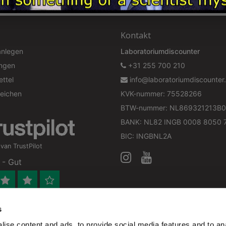
Kontakt
anlegen
Laboratoriumdiscounter
ungen
+31 255 700 210
ttel
info@laboratoriumdiscounter.
leichen
KVK-nummer: 75528266
BTW-nummer: NL869321213B0
BANK: NL82 INGB 0008 8050 
BIC: INGBNL2A
an TrustPilot
 - Gut
s
 bedrijf
ise content and ads, to provide social media features and to anal