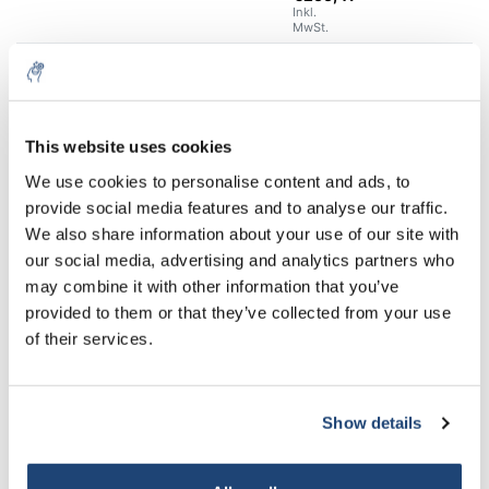
Inkl.
MwSt.
€249,60
exkl. MwSt.
240 x 240 mm
Mehr
€302,02
Inkl. MwSt.
€692,82
This website uses cookies
exkl.
300 x 300 mm
Mehr
MwSt.
We use cookies to personalise content and ads, to
€838,32
Inkl. MwSt.
provide social media features and to analyse our traffic.
We also share information about your use of our site with
€1.066,58
exkl. MwSt.
400 x 400 mm
Mehr
our social media, advertising and analytics partners who
€1.290,56
Inkl. MwSt.
may combine it with other information that you’ve
provided to them or that they’ve collected from your use
Alles in den Warenkorb
of their services.
Informationen
Show details
Ergänzende Produkte