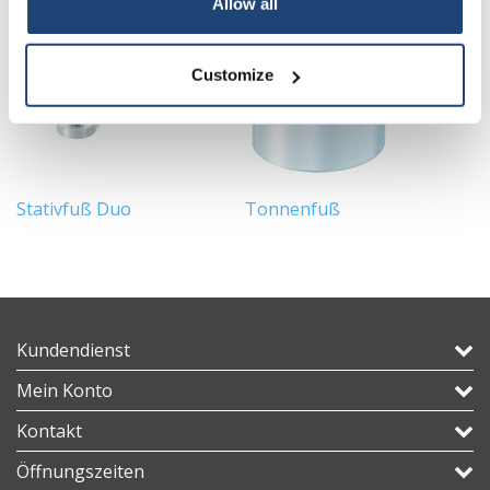
Allow all
Customize
Stativfuß Duo
Tonnenfuß
S
Kundendienst
Mein Konto
Kontakt
Öffnungszeiten