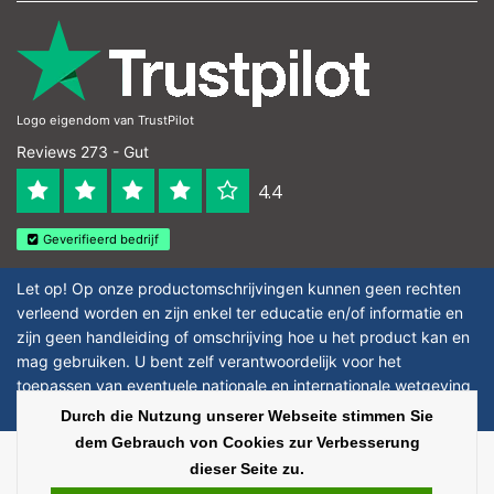
Logo eigendom van TrustPilot
Reviews 273 - Gut
4.4
Geverifieerd bedrijf
Let op! Op onze productomschrijvingen kunnen geen rechten
verleend worden en zijn enkel ter educatie en/of informatie en
zijn geen handleiding of omschrijving hoe u het product kan en
mag gebruiken. U bent zelf verantwoordelijk voor het
toepassen van eventuele nationale en internationale wetgeving
omtrent het gebruik van chemicaliën.
Durch die Nutzung unserer Webseite stimmen Sie
dem Gebrauch von Cookies zur Verbesserung
Copyright © 2026 - Laboratorium Discounter | Günstige laborprodukte - All
dieser Seite zu.
rights reserved - Theme by
InStijl Media
|
Alle Preise verstehen sich ohne