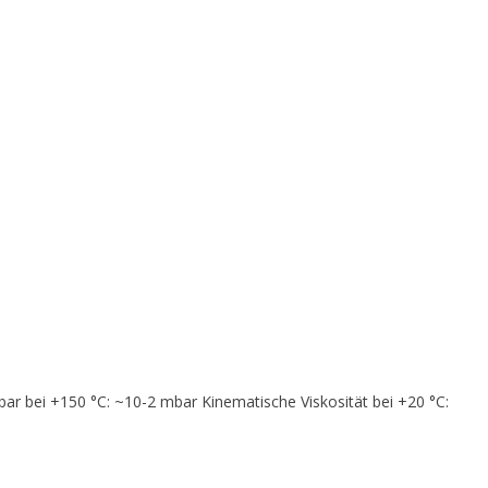
d
rom
e
bar bei +150 °C: ~10-2 mbar Kinematische Viskosität bei +20 °C: