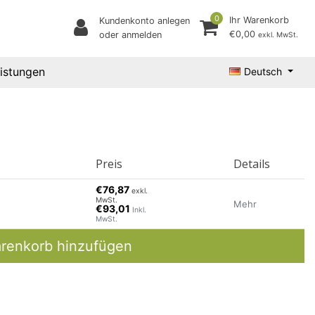
0
Ihr Warenkorb
Kundenkonto anlegen
€0,00
oder anmelden
exkl. MwSt.
eistungen
Deutsch
Preis
Details
€76,87
exkl.
MwSt.
Mehr
€93,01
Inkl.
MwSt.
renkorb hinzufügen