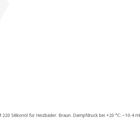
5% off for your next order
Sign up for our newsletter to stay informed about our new products, an
ceive a 10% discount on your next purchase for all chemical products f
our own brand 😀
Subscrib
M 220 Silikonöl für Heizbäder. Braun. Dampfdruck bei +20 °C: ~10-4 m
Your discount applies to orders above €50,00