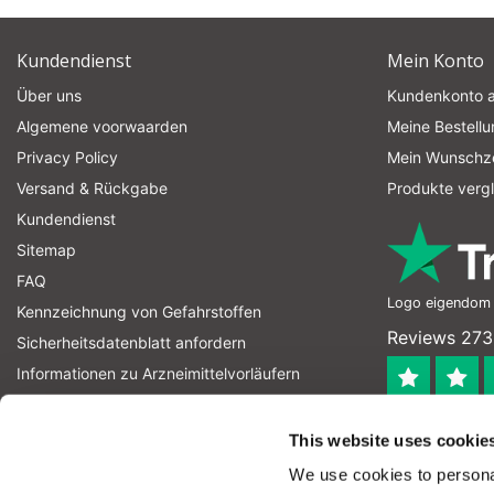
Kundendienst
Mein Konto
Über uns
Kundenkonto 
Algemene voorwaarden
Meine Bestell
Privacy Policy
Mein Wunschze
Versand & Rückgabe
Produkte verg
Kundendienst
Sitemap
FAQ
Logo eigendom v
Kennzeichnung von Gefahrstoffen
Reviews 273
Sicherheitsdatenblatt anfordern
Informationen zu Arzneimittelvorläufern
Informationen zu Sprengstoffvorläufern
4.4
RSS feed
This website uses cookie
Geverifieerd
We use cookies to personal
Let op! Op onze productomschrijvingen kunnen geen recht