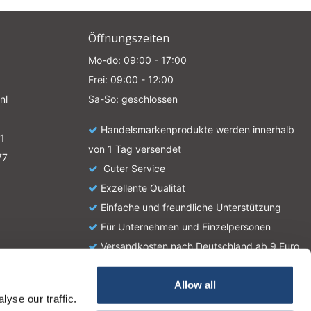
Öffnungszeiten
Mo-do: 09:00 - 17:00
Frei: 09:00 - 12:00
nl
Sa-So: geschlossen
Handelsmarkenprodukte werden innerhalb
1
von 1 Tag versendet
77
Guter Service
Exzellente Qualität
Einfache und freundliche Unterstützung
Für Unternehmen und Einzelpersonen
Versandkosten nach Deutschland ab 9 Euro
Allow all
yse our traffic.
atie en zijn geen handleiding of omschrijving hoe u het