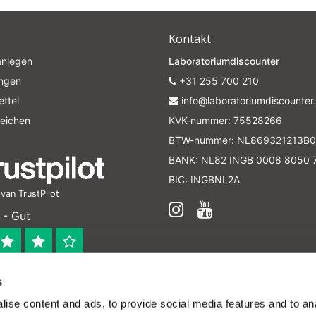
Kontakt
anlegen
Laboratoriumdiscounter
ungen
+31 255 700 210
ttel
info@laboratoriumdiscounter.
leichen
KVK-nummer: 75528266
BTW-nummer: NL869321213B0
BANK: NL82 INGB 0008 8050 
BIC: INGBNL2A
an TrustPilot
 - Gut
s
 bedrijf
ise content and ads, to provide social media features and to anal
en verleend worden en zijn enkel ter educatie en/of inform