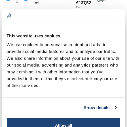
Mehr
ml
€137,52
Inkl.
MwSt.
€114,24
exkl.
MwSt.
Voor kolven 2-3 L
Mehr
€138,22
This website uses cookies
Inkl.
MwSt.
5% off for your next order
We use cookies to personalise content and ads, to
€114,24
provide social media features and to analyse our traffic.
exkl.
MwSt.
Sign up for our newsletter to stay informed about
Voor kolven 4-5 L
Mehr
We also share information about your use of our site with
€138,22
our new products, and receive a 10% discount on
Inkl.
our social media, advertising and analytics partners who
your next purchase for all chemical products from
MwSt.
may combine it with other information that you’ve
our own brand 😀
provided to them or that they’ve collected from your use
Alles in den Warenkorb
of their services.
Informationen
Show details
Subscribe
Ergänzende Produkte
Your discount applies to orders above €50,00
Allow all