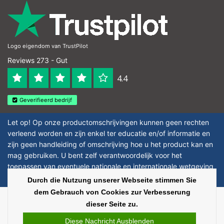
Logo eigendom van TrustPilot
Reviews 273 - Gut
4.4
Geverifieerd bedrijf
Let op! Op onze productomschrijvingen kunnen geen rechten
verleend worden en zijn enkel ter educatie en/of informatie en
zijn geen handleiding of omschrijving hoe u het product kan en
mag gebruiken. U bent zelf verantwoordelijk voor het
toepassen van eventuele nationale en internationale wetgeving
omtrent het gebruik van chemicaliën.
Durch die Nutzung unserer Webseite stimmen Sie
dem Gebrauch von Cookies zur Verbesserung
Copyright © 2026 - Laboratorium Discounter | Günstige laborprodukte - All
dieser Seite zu.
rights reserved - Theme by
InStijl Media
|
Alle Preise verstehen sich ohne
Steuern
Diese Nachricht Ausblenden