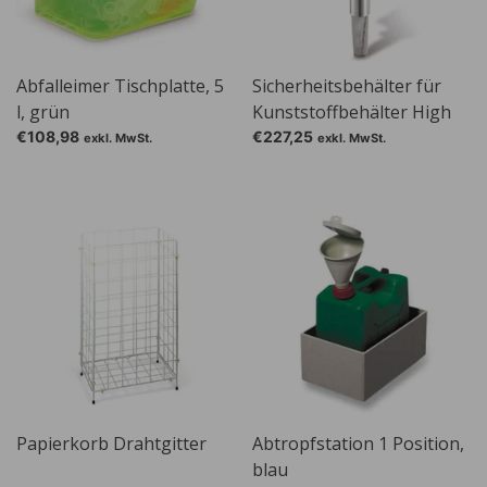
Abfalleimer Tischplatte, 5
Sicherheitsbehälter für
l, grün
Kunststoffbehälter High
Shape, DIN 61
€108,98
€227,25
exkl. MwSt.
exkl. MwSt.
Papierkorb Drahtgitter
Abtropfstation 1 Position,
blau