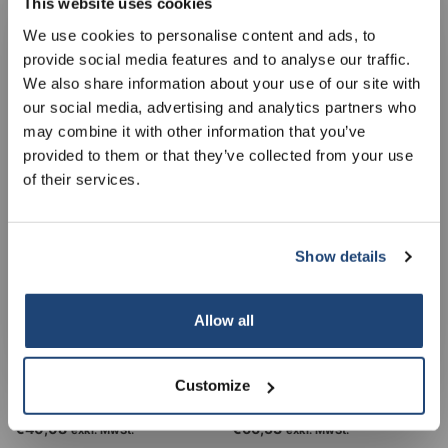
This website uses cookies
5% off for your next order
We use cookies to personalise content and ads, to
Sicherheitsbehälter für
Abfallbehälter mit Pedal
provide social media features and to analyse our traffic.
Kunststoffbehälter
NewIcon mit feuerfestem
Sign up for our newsletter to stay informed about
We also share information about your use of our site with
Flachbauweise, DIN 50
Zink-Inneneimer, 20 l,
€358,86
our new products, and receive a 10% discount on
€103,03
exkl. MwSt.
exkl. MwSt.
our social media, advertising and analytics partners who
your next purchase for all chemical products from
weiß
may combine it with other information that you’ve
our own brand 😀
provided to them or that they’ve collected from your use
of their services.
Show details
Subscribe
Your discount applies to orders above €50,00
Allow all
Abfallbeutel für 30-60 l
Ablaufbehälter elektrisch
Customize
Eimer
leitfähig, 20 l
€40,08
€66,53
exkl. MwSt.
exkl. MwSt.