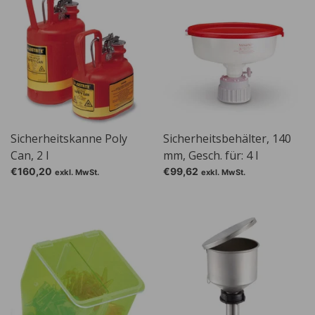
Sicherheitskanne Poly
Sicherheitsbehälter, 140
Can, 2 l
mm, Gesch. für: 4 l
Schmalhalsflasche Art.-Nr.
€160,20
€99,62
exkl. MwSt.
exkl. MwSt.
Nr. C475.1.