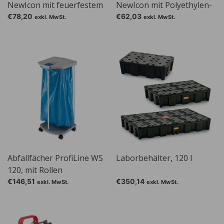
NewIcon mit feuerfestem
NewIcon mit Polyethylen-
Zink-Inneneimer, 12 l,
Innenbehälter
€78,20
€62,03
exkl. MwSt.
exkl. MwSt.
weiß
Abfallfächer ProfiLine WS
Laborbehälter, 120 l
120, mit Rollen
€146,51
€350,14
exkl. MwSt.
exkl. MwSt.