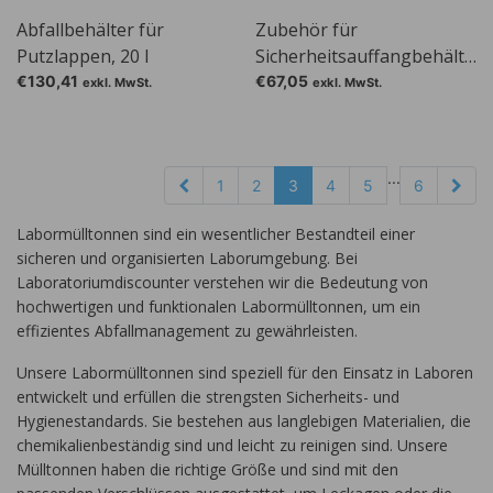
Abfallbehälter für
Zubehör für
Putzlappen, 20 l
Sicherheitsauffangbehälter
10 l, Auslauf 2"
€130,41
€67,05
exkl. MwSt.
exkl. MwSt.
...
1
2
3
4
5
6
Labormülltonnen sind ein wesentlicher Bestandteil einer
sicheren und organisierten Laborumgebung. Bei
Laboratoriumdiscounter verstehen wir die Bedeutung von
hochwertigen und funktionalen Labormülltonnen, um ein
effizientes Abfallmanagement zu gewährleisten.
Unsere Labormülltonnen sind speziell für den Einsatz in Laboren
entwickelt und erfüllen die strengsten Sicherheits- und
Hygienestandards. Sie bestehen aus langlebigen Materialien, die
chemikalienbeständig sind und leicht zu reinigen sind. Unsere
Mülltonnen haben die richtige Größe und sind mit den