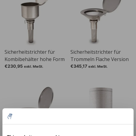
Sicherheitstrichter für
Sicherheitstrichter für
Kombibehälter hohe Form
Trommeln Flache Version
€230,95
€345,17
exkl. MwSt.
exkl. MwSt.