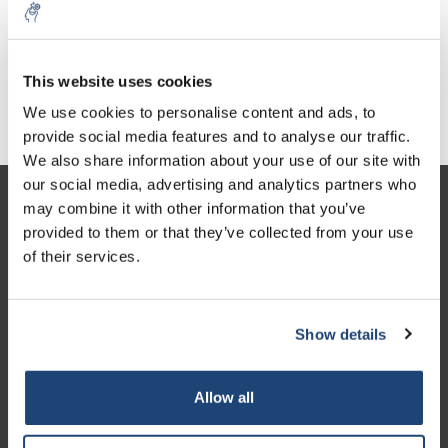
Ballonflasche mit
Ballonflasche ohne
Hahnanschluss
Hahnanschluss
€70,92
€48,28
exkl. MwSt.
exkl. MwSt.
This website uses cookies
5% off for your next order
We use cookies to personalise content and ads, to
provide social media features and to analyse our traffic.
Sign up for our newsletter to stay informed about
We also share information about your use of our site with
our new products, and receive a 10% discount on
our social media, advertising and analytics partners who
your next purchase for all chemical products from
may combine it with other information that you’ve
Kundendienst
our own brand 😀
provided to them or that they’ve collected from your use
Mein Konto
of their services.
Kontakt
Öffnungszeiten
Show details
Subscribe
Your discount applies to orders above €50,00
Allow all