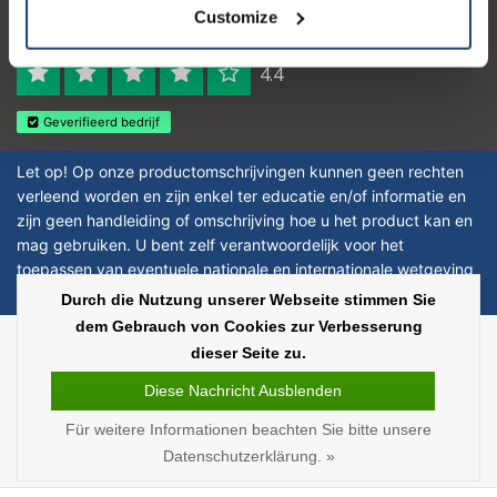
Logo eigendom van TrustPilot
Customize
Reviews 273 - Gut
4.4
Geverifieerd bedrijf
Let op! Op onze productomschrijvingen kunnen geen rechten
verleend worden en zijn enkel ter educatie en/of informatie en
zijn geen handleiding of omschrijving hoe u het product kan en
mag gebruiken. U bent zelf verantwoordelijk voor het
toepassen van eventuele nationale en internationale wetgeving
omtrent het gebruik van chemicaliën.
Durch die Nutzung unserer Webseite stimmen Sie
dem Gebrauch von Cookies zur Verbesserung
Copyright © 2026 - Laboratorium Discounter | Günstige laborprodukte - All
dieser Seite zu.
rights reserved - Theme by
InStijl Media
|
Alle Preise verstehen sich ohne
Steuern
Diese Nachricht Ausblenden
Für weitere Informationen beachten Sie bitte unsere
Datenschutzerklärung. »