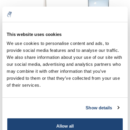
This website uses cookies
We use cookies to personalise content and ads, to
provide social media features and to analyse our traffic.
Büchner-Trichter, PP
Büchner Trichter glas
We also share information about your use of our site with
our social media, advertising and analytics partners who
€15,65
€27,72
may combine it with other information that you’ve
exkl. MwSt.
exkl. MwSt.
provided to them or that they’ve collected from your use
of their services.
Show details
Allow all