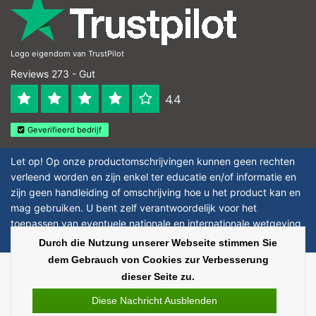
Logo eigendom van TrustPilot
Reviews 273 - Gut
4.4
Geverifieerd bedrijf
Let op! Op onze productomschrijvingen kunnen geen rechten
verleend worden en zijn enkel ter educatie en/of informatie en
zijn geen handleiding of omschrijving hoe u het product kan en
mag gebruiken. U bent zelf verantwoordelijk voor het
toepassen van eventuele nationale en internationale wetgeving
omtrent het gebruik van chemicaliën.
Durch die Nutzung unserer Webseite stimmen Sie
dem Gebrauch von Cookies zur Verbesserung
Copyright © 2026 - Laboratorium Discounter | Günstige laborprodukte - All
dieser Seite zu.
rights reserved - Theme by
InStijl Media
|
Alle Preise verstehen sich ohne
Steuern
Diese Nachricht Ausblenden