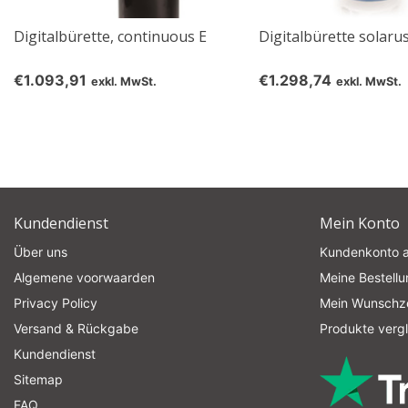
Digitalbürette, continuous E
Digitalbürette solar
€1.093,91
€1.298,74
exkl. MwSt.
exkl. MwSt.
Kundendienst
Mein Konto
Über uns
Kundenkonto 
Algemene voorwaarden
Meine Bestell
Privacy Policy
Mein Wunschze
Versand & Rückgabe
Produkte verg
Kundendienst
Sitemap
FAQ