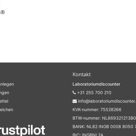
us®
Kontakt
anlegen
Laboratoriumdiscounter
ungen
+31 255 700 210
ttel
info@laboratoriumdiscounter.
leichen
KVK-nummer: 75528266
BTW-nummer: NL869321213B0
BANK: NL82 INGB 0008 8050 
BIC: INGBNL2A