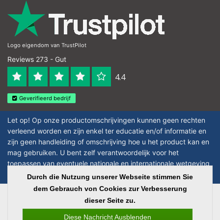
Logo eigendom van TrustPilot
Reviews 273 - Gut
4.4
Geverifieerd bedrijf
Let op! Op onze productomschrijvingen kunnen geen rechten
verleend worden en zijn enkel ter educatie en/of informatie en
zijn geen handleiding of omschrijving hoe u het product kan en
mag gebruiken. U bent zelf verantwoordelijk voor het
toepassen van eventuele nationale en internationale wetgeving
omtrent het gebruik van chemicaliën.
Durch die Nutzung unserer Webseite stimmen Sie
dem Gebrauch von Cookies zur Verbesserung
Copyright © 2026 - Laboratorium Discounter | Günstige laborprodukte - All
dieser Seite zu.
rights reserved - Theme by
InStijl Media
|
Alle Preise verstehen sich ohne
Steuern
Diese Nachricht Ausblenden