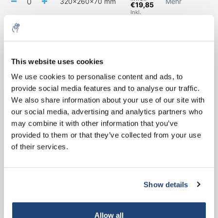
320x260x70 mm
Mehr
€19,85
Inkl.
MwSt.
€19,87
exkl.
MwSt.
350x300x80 mm
Mehr
€24,04
This website uses cookies
Inkl.
MwSt.
5% off for your next order
We use cookies to personalise content and ads, to
€28,41
provide social media features and to analyse our traffic.
exkl.
MwSt.
Sign up for our newsletter to stay informed about
430x330x90 mm
Mehr
We also share information about your use of our site with
€34,38
our new products, and receive a 10% discount on
Inkl.
our social media, advertising and analytics partners who
your next purchase for all chemical products from
MwSt.
may combine it with other information that you’ve
our own brand 😀
provided to them or that they’ve collected from your use
Alles in den Warenkorb
of their services.
Informationen
Show details
Subscribe
Ergänzende Produkte
Your discount applies to orders above €50,00
Allow all