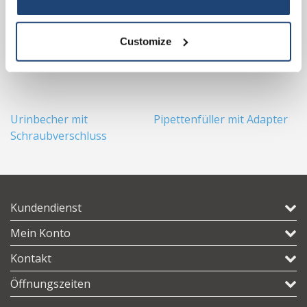
Customize
Urinbecher mit
Pipettenfüller mit Adapter
E
Schraubverschluss
Kundendienst
Mein Konto
Kontakt
Öffnungszeiten