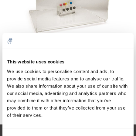
Menge
Produkt
Preis
Details
This website uses cookies
€203,63
exkl. MwSt.
Mehr
β-Strahlung
We use cookies to personalise content and ads, to
€246,39
Inkl. MwSt.
provide social media features and to analyse our traffic.
We also share information about your use of our site with
Zum Warenkorb hinzufügen
our social media, advertising and analytics partners who
may combine it with other information that you’ve
provided to them or that they’ve collected from your use
Informationen
of their services.