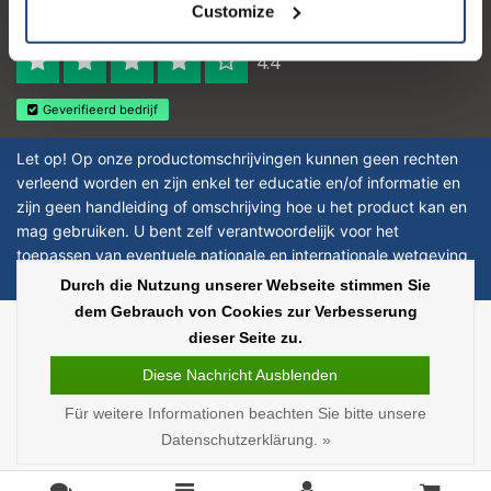
Customize
Reviews 273 - Gut
4.4
Geverifieerd bedrijf
Let op! Op onze productomschrijvingen kunnen geen rechten
verleend worden en zijn enkel ter educatie en/of informatie en
zijn geen handleiding of omschrijving hoe u het product kan en
mag gebruiken. U bent zelf verantwoordelijk voor het
toepassen van eventuele nationale en internationale wetgeving
omtrent het gebruik van chemicaliën.
Durch die Nutzung unserer Webseite stimmen Sie
dem Gebrauch von Cookies zur Verbesserung
Copyright © 2026 - Laboratorium Discounter | Günstige laborprodukte - All
dieser Seite zu.
rights reserved - Theme by
InStijl Media
|
Alle Preise verstehen sich ohne
Steuern
Diese Nachricht Ausblenden
Für weitere Informationen beachten Sie bitte unsere
Datenschutzerklärung. »