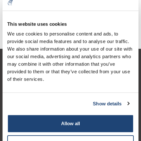
€29,69
exkl. MwSt.
This website uses cookies
We use cookies to personalise content and ads, to
provide social media features and to analyse our traffic.
We also share information about your use of our site with
our social media, advertising and analytics partners who
Kundendienst
may combine it with other information that you’ve
provided to them or that they’ve collected from your use
Mein Konto
of their services.
Kontakt
Öffnungszeiten
Show details
Allow all
Logo eigendom van TrustPilot