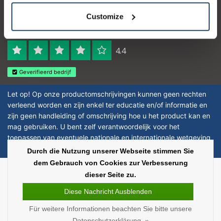
Customize
Logo eigendom van TrustPilot
Reviews 273 - Gut
4.4
Geverifieerd bedrijf
Let op! Op onze productomschrijvingen kunnen geen rechten
verleend worden en zijn enkel ter educatie en/of informatie en
zijn geen handleiding of omschrijving hoe u het product kan en
mag gebruiken. U bent zelf verantwoordelijk voor het
toepassen van eventuele nationale en internationale wetgeving
omtrent het gebruik van chemicaliën.
Durch die Nutzung unserer Webseite stimmen Sie
dem Gebrauch von Cookies zur Verbesserung
Copyright © 2026 - Laboratorium Discounter | Günstige laborprodukte - All
dieser Seite zu.
rights reserved - Theme by
InStijl Media
|
Alle Preise verstehen sich ohne
Steuern
Diese Nachricht Ausblenden
Für weitere Informationen beachten Sie bitte unsere
Datenschutzerklärung. »