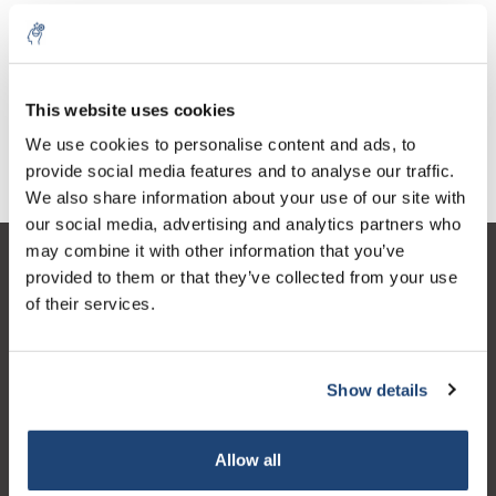
3,3-Diaminobenzidin
Tetrahydrochlorid
€35,93
exkl. MwSt.
This website uses cookies
We use cookies to personalise content and ads, to
provide social media features and to analyse our traffic.
We also share information about your use of our site with
our social media, advertising and analytics partners who
may combine it with other information that you’ve
Kundendienst
provided to them or that they’ve collected from your use
of their services.
Mein Konto
Kontakt
Show details
Öffnungszeiten
Allow all