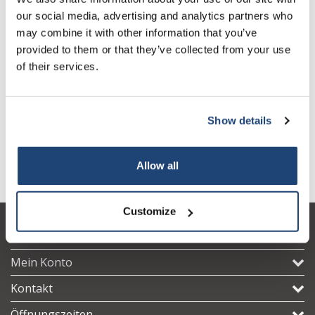
our social media, advertising and analytics partners who
may combine it with other information that you’ve
provided to them or that they’ve collected from your use
of their services.
Show details
Entsorgungsbeutel PP, 50
Entsorgungsbeutel PP,
E
μm
extra stark 100 μm
B
Allow all
Customize
Kundendienst
Mein Konto
Kontakt
Öffnungszeiten