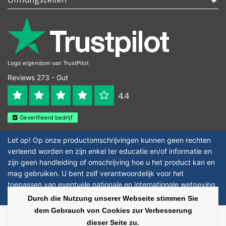
Logo eigendom van TrustPilot
Reviews 273 - Gut
4.4
Geverifieerd bedrijf
Let op! Op onze productomschrijvingen kunnen geen rechten
verleend worden en zijn enkel ter educatie en/of informatie en
zijn geen handleiding of omschrijving hoe u het product kan en
mag gebruiken. U bent zelf verantwoordelijk voor het
toepassen van eventuele nationale en internationale wetgeving
omtrent het gebruik van chemicaliën.
Durch die Nutzung unserer Webseite stimmen Sie
dem Gebrauch von Cookies zur Verbesserung
Copyright © 2026 - Laboratorium Discounter | Günstige laborprodukte - All
dieser Seite zu.
rights reserved - Theme by
InStijl Media
|
Alle Preise verstehen sich ohne