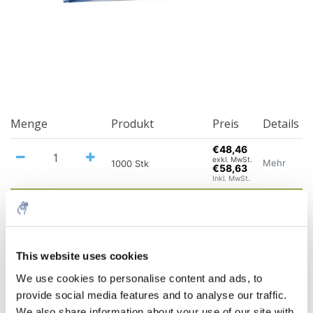
Menge
Produkt
Preis
Details
€48,46
exkl. MwSt.
Mehr
1000 Stk
€58,63
Inkl. MwSt.
Zum Warenkorb hinzufügen
Informationen
This website uses cookies
We use cookies to personalise content and ads, to
Ergänzende Produkte
provide social media features and to analyse our traffic.
We also share information about your use of our site with