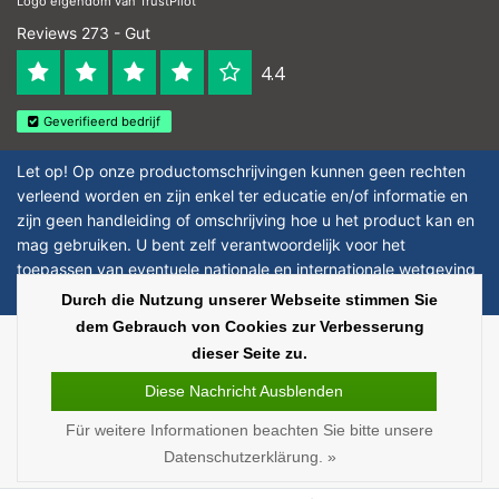
Logo eigendom van TrustPilot
Reviews 273 - Gut
4.4
Geverifieerd bedrijf
Let op! Op onze productomschrijvingen kunnen geen rechten
verleend worden en zijn enkel ter educatie en/of informatie en
zijn geen handleiding of omschrijving hoe u het product kan en
mag gebruiken. U bent zelf verantwoordelijk voor het
toepassen van eventuele nationale en internationale wetgeving
omtrent het gebruik van chemicaliën.
Durch die Nutzung unserer Webseite stimmen Sie
dem Gebrauch von Cookies zur Verbesserung
Copyright © 2026 - Laboratorium Discounter | Günstige laborprodukte - All
dieser Seite zu.
rights reserved - Theme by
InStijl Media
|
Alle Preise verstehen sich ohne
Steuern
Diese Nachricht Ausblenden
Für weitere Informationen beachten Sie bitte unsere
Datenschutzerklärung. »