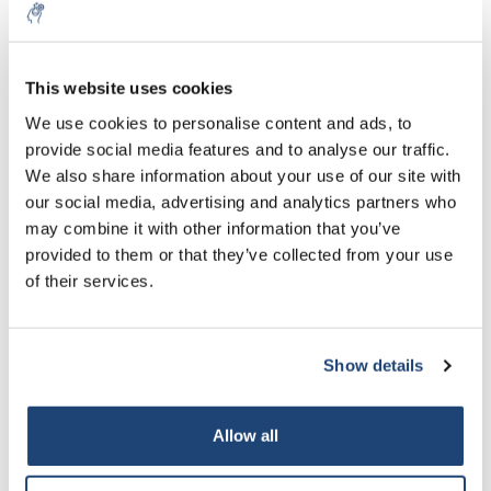
Mit
MwSt.
Mehr
Rückschlagventil
€68,35
Inkl.
MwSt.
This website uses cookies
Alles in den Warenkorb
We use cookies to personalise content and ads, to
provide social media features and to analyse our traffic.
Staffelkorting
We also share information about your use of our site with
Kaufen Sie 2 und sparen Sie 5%
our social media, advertising and analytics partners who
Kaufen Sie 10 und sparen Sie 10%
may combine it with other information that you’ve
provided to them or that they’ve collected from your use
Informationen
of their services.
Ergänzende Produkte
Show details
Allow all