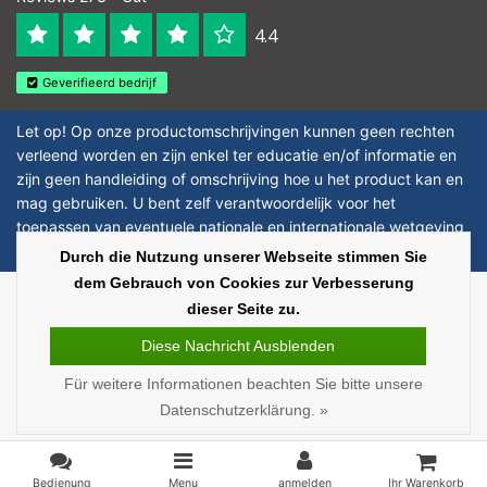
4.4
Geverifieerd bedrijf
Let op! Op onze productomschrijvingen kunnen geen rechten
verleend worden en zijn enkel ter educatie en/of informatie en
zijn geen handleiding of omschrijving hoe u het product kan en
mag gebruiken. U bent zelf verantwoordelijk voor het
toepassen van eventuele nationale en internationale wetgeving
omtrent het gebruik van chemicaliën.
Durch die Nutzung unserer Webseite stimmen Sie
dem Gebrauch von Cookies zur Verbesserung
Copyright © 2026 - Laboratorium Discounter | Günstige laborprodukte - All
dieser Seite zu.
rights reserved - Theme by
InStijl Media
|
Alle Preise verstehen sich ohne
Steuern
Diese Nachricht Ausblenden
Für weitere Informationen beachten Sie bitte unsere
Datenschutzerklärung. »
Bedienung
Menu
anmelden
Ihr Warenkorb