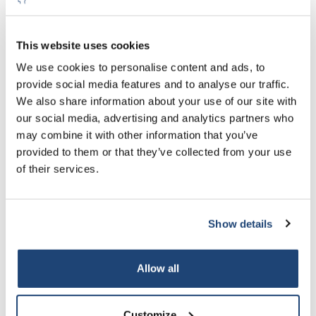
Ø außen (mm) 8
Mehr
€14,88
Inkl.
MwSt.
This website uses cookies
€15,88
5% off for your next order
exkl.
We use cookies to personalise content and ads, to
MwSt.
Ø außen (mm) 10
Mehr
€19,22
provide social media features and to analyse our traffic.
Inkl.
Sign up for our newsletter to stay informed about
MwSt.
We also share information about your use of our site with
our new products, and receive a 10% discount on
our social media, advertising and analytics partners who
€15,07
your next purchase for all chemical products from
exkl.
may combine it with other information that you’ve
our own brand 😀
MwSt.
Ø außen (mm) 12
Mehr
€18,23
provided to them or that they’ve collected from your use
Inkl.
of their services.
MwSt.
€21,71
exkl.
MwSt.
Ø außen (mm) 14
Mehr
€26,27
Show details
Subscribe
Inkl.
MwSt.
€25,00
Your discount applies to orders above €50,00
Allow all
exkl.
MwSt.
Ø außen (mm) 16
Mehr
€30,25
Inkl.
MwSt.
Customize