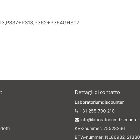
313,P337+P313,P362+P364GHS07
t
Dettagli di contatto
Laboratoriumdiscounter
+31 255 700 210
info@laboratoriumdiscounter.
dotti
KVK-nummer: 75528266
BTW-nummer: NL869321213B0