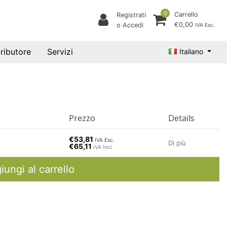
0
Carrello
Registrati
€0,00
o Accedi
IVA Esc.
tributore
Servizi
Italiano
Prezzo
Details
€53,81
IVA Esc.
Di più
€65,11
IVA Incl.
iungi al carrello