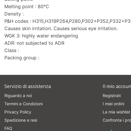
Melting point : 80°C
Density :
P&H codes : H315,H319P264,P280,P302+P352,P332+P
Causes skin irritation. Causes serious eye irritation.
WGK 3: highly water endangering
ADR: not subjected to ADR
Class :
Packing group :
Servizio di assistenza
Il mio accoun
Riguardo a noi
Registrati
Termini e Condizioni
I miei ordini
Privacy Policy
La mia wishlist
Spedizione e resi
Confronta i pro
FAQ