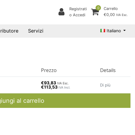
0
Carrello
Registrati
€0,00
o Accedi
IVA Esc.
tributore
Servizi
Italiano
Prezzo
Details
€93,83
IVA Esc.
Di più
€113,53
IVA Incl.
iungi al carrello