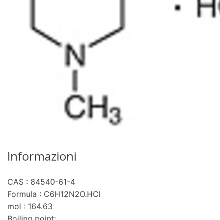
Informazioni
CAS : 84540-61-4
Formula : C6H12N2O.HCl
mol : 164.63
Boiling point: