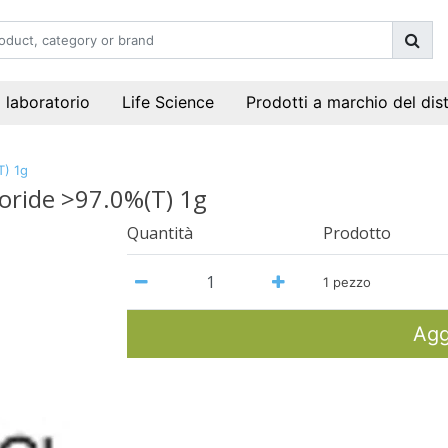
i laboratorio
Life Science
Prodotti a marchio del dis
T) 1g
oride >97.0%(T) 1g
Quantità
Prodotto
1 pezzo
Agg