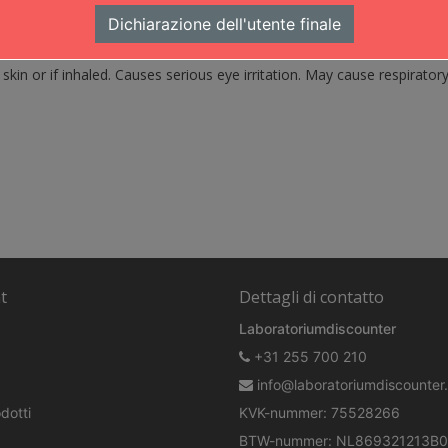
Dichiarazione dell'utente finale
,P260,P264,P280,P308+P311,P370+P378GHS02,GHS07,GHS08
skin or if inhaled. Causes serious eye irritation. May cause respirato
t
Dettagli di contatto
Laboratoriumdiscounter
+31 255 700 210
info@laboratoriumdiscounter.
dotti
KVK-nummer: 75528266
BTW-nummer: NL869321213B0