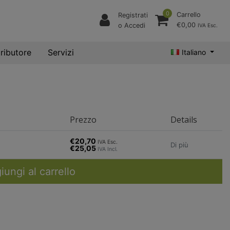
0
Carrello
Registrati
€0,00
o Accedi
IVA Esc.
tributore
Servizi
Italiano
Prezzo
Details
€20,70
IVA Esc.
Di più
€25,05
IVA Incl.
iungi al carrello