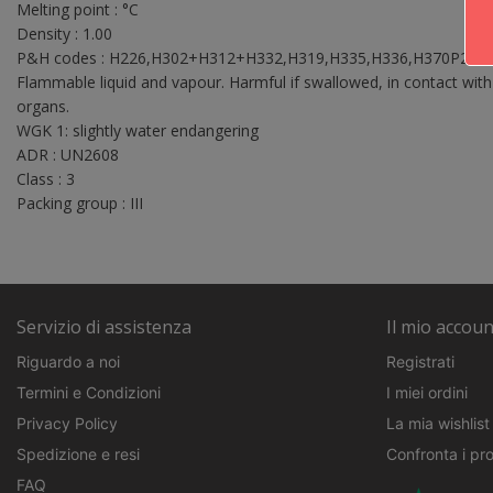
Melting point : °C
Density : 1.00
P&H codes : H226,H302+H312+H332,H319,H335,H336,H370P210
Flammable liquid and vapour. Harmful if swallowed, in contact with 
organs.
WGK 1: slightly water endangering
ADR : UN2608
Class : 3
Packing group : III
Servizio di assistenza
Il mio accoun
Riguardo a noi
Registrati
Termini e Condizioni
I miei ordini
Privacy Policy
La mia wishlist
Spedizione e resi
Confronta i pro
FAQ