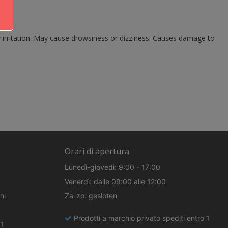
ry irritation. May cause drowsiness or dizziness. Causes damage to
Orari di apertura
Lunedì-giovedì: 9:00 - 17:00
Venerdì: dalle 09:00 alle 12:00
nl
Za-zo: gesloten
Prodotti a marchio privato spediti entro 1
1