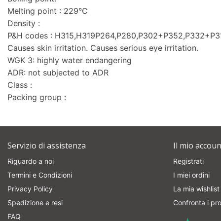
Melting point : 229°C
Density :
P&H codes : H315,H319P264,P280,P302+P352,P332+P
Causes skin irritation. Causes serious eye irritation.
WGK 3: highly water endangering
ADR: not subjected to ADR
Class :
Packing group :
Servizio di assistenza
Il mio accoun
Riguardo a noi
Registrati
Termini e Condizioni
I miei ordini
Privacy Policy
La mia wishlist
Spedizione e resi
Confronta i pro
FAQ