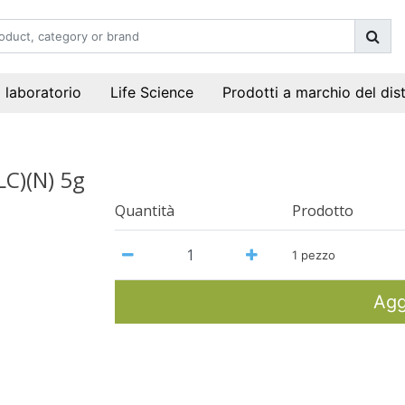
i laboratorio
Life Science
Prodotti a marchio del dis
C)(N) 5g
Quantità
Prodotto
1 pezzo
Agg