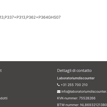
313,P337+P313,P362+P364GHS07
t
Dettagli di contatto
Laboratoriumdiscounter
+31 255 700 210
info@laboratoriumdiscounter.
dotti
KVK-nummer: 75528266
BTW-nummer: NL869321213B0