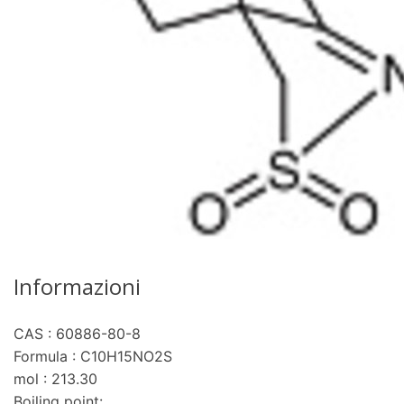
Informazioni
CAS : 60886-80-8
Formula : C10H15NO2S
mol : 213.30
Boiling point: