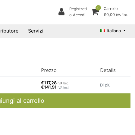
0
Carrello
Registrati
€0,00
o Accedi
IVA Esc.
tributore
Servizi
Italiano
Prezzo
Details
€117,28
IVA Esc.
Di più
€141,91
IVA Incl.
iungi al carrello