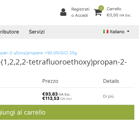
0
Carrello
Registrati
€0,00
o Accedi
IVA Esc.
tributore
Servizi
Italiano
y]propan-2-yl]oxy]propane >90.0%(GC) 25g
3-(1,2,2,2-tetrafluoroethoxy)propan-2-
Prezzo
Details
€93,83
IVA Esc.
Di più
€113,53
IVA Incl.
iungi al carrello