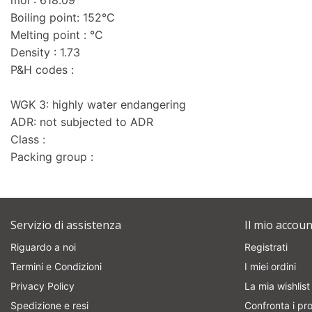
mol : 618.09
Boiling point: 152°C
Melting point : °C
Density : 1.73
P&H codes :
WGK 3: highly water endangering
ADR: not subjected to ADR
Class :
Packing group :
Servizio di assistenza
Il mio accoun
Riguardo a noi
Registrati
Termini e Condizioni
I miei ordini
Privacy Policy
La mia wishlist
Spedizione e resi
Confronta i pro