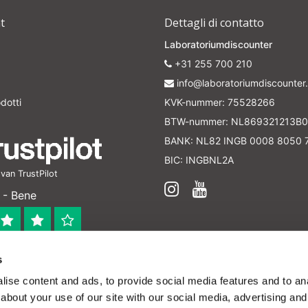
t
Dettagli di contatto
Laboratoriumdiscounter
+31 255 700 210
info@laboratoriumdiscounter.
dotti
KVK-nummer: 75528266
BTW-nummer: NL869321213B0
BANK: NL82 INGB 0008 8050 
BIC: INGBNL2A
an TrustPilot
 - Bene
s
 bedrijf
ise content and ads, to provide social media features and to anal
en verleend worden en zijn enkel ter educatie en/of inform
about your use of our site with our social media, advertising and