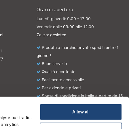
Orari di apertura
Lunedì-giovedì: 9:00 - 17:00
Venerdì: dalle 09:00 alle 12:00
nl
Za-zo: gesloten
Prodotti a marchio privato spediti entro 1
1
giorno *
77
Buon servizio
Qualità eccellente
Facilmente accessibile
Per aziende e privati
Spese di spedizione in Italia a partire da 15
euro
Allow all
yse our traffic.
atie en zijn geen handleiding of omschrijving hoe u het
 analytics