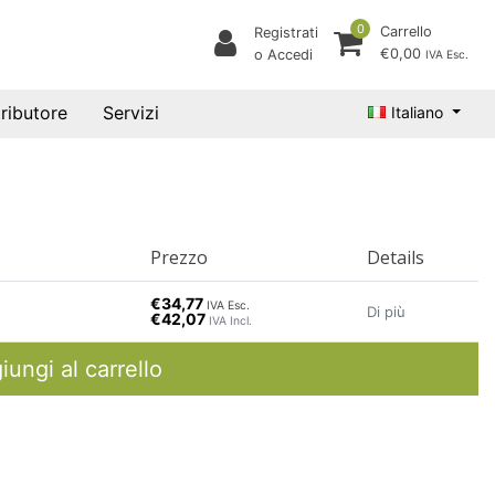
0
Carrello
Registrati
€0,00
o Accedi
IVA Esc.
tributore
Servizi
Italiano
Prezzo
Details
€34,77
IVA Esc.
Di più
€42,07
IVA Incl.
iungi al carrello