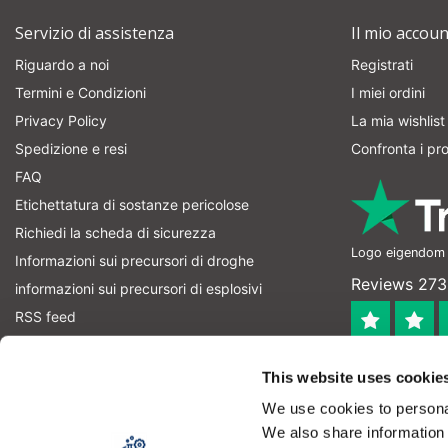
Servizio di assistenza
Il mio accoun
Riguardo a noi
Registrati
Termini e Condizioni
I miei ordini
Privacy Policy
La mia wishlist
Spedizione e resi
Confronta i pro
FAQ
Etichettatura di sostanze pericolose
Richiedi la scheda di sicurezza
Logo eigendom v
Informazioni sui precursori di droghe
Reviews 273
informazioni sui precursori di esplosivi
RSS feed
4.4
This website uses cookie
Geverifieerd
We use cookies to personal
Let op! Op onze productomschrijvingen kunnen geen recht
We also share information 