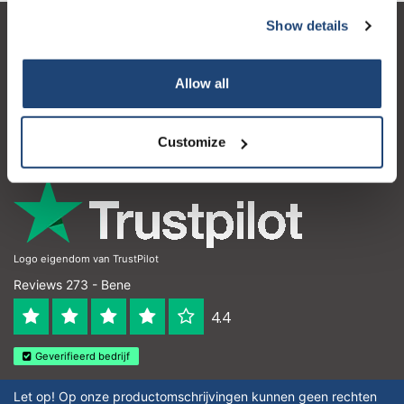
Show details
Servizio di assistenza
Il mio account
Allow all
Dettagli di contatto
Customize
Orari di apertura
Logo eigendom van TrustPilot
Reviews 273 - Bene
4.4
Geverifieerd bedrijf
Let op! Op onze productomschrijvingen kunnen geen rechten