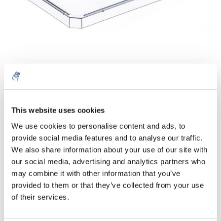
Quantità
Prodotto
Prezzo
Details
This website uses cookies
€119,25
We use cookies to personalise content and ads, to
IVA Esc.
Di più
100 Pezzi
provide social media features and to analyse our traffic.
€144,29
IVA Incl.
We also share information about your use of our site with
our social media, advertising and analytics partners who
Aggiungi al carrello
may combine it with other information that you’ve
provided to them or that they’ve collected from your use
Informazioni
of their services.