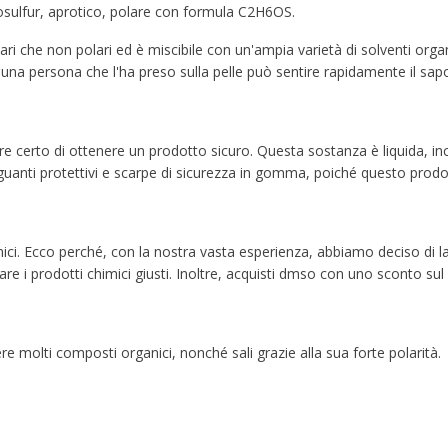
sulfur, aprotico, polare con formula C2H6OS.
ari che non polari ed è miscibile con un'ampia varietà di solventi org
hé una persona che l'ha preso sulla pelle può sentire rapidamente il sapo
 certo di ottenere un prodotto sicuro. Questa sostanza è liquida, inc
guanti protettivi e scarpe di sicurezza in gomma, poiché questo prodott
5% off for your next order
i. Ecco perché, con la nostra vasta esperienza, abbiamo deciso di lanc
are i prodotti chimici giusti. Inoltre, acquisti dmso con uno sconto sul 
Sign up for our newsletter to stay informed about our new products, an
ceive a 10% discount on your next purchase for all chemical products f
our own brand 😀
ere molti composti organici, nonché sali grazie alla sua forte polarità.
Subscrib