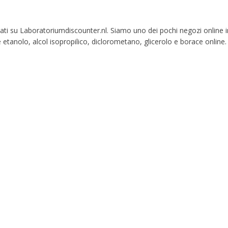
Your discount applies to orders above €50,00
 ​​su Laboratoriumdiscounter.nl. Siamo uno dei pochi negozi online in
etanolo, alcol isopropilico, diclorometano, glicerolo e borace online