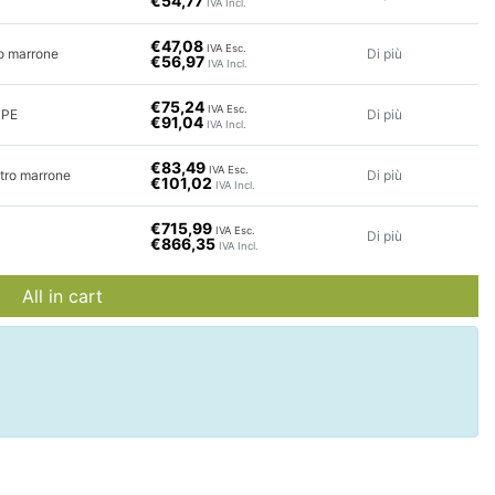
€54,77
IVA Incl.
€47,08
IVA Esc.
ro marrone
Di più
€56,97
IVA Incl.
€75,24
IVA Esc.
DPE
Di più
€91,04
IVA Incl.
€83,49
IVA Esc.
etro marrone
Di più
€101,02
IVA Incl.
€715,99
IVA Esc.
Di più
€866,35
IVA Incl.
All in cart