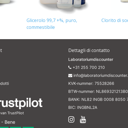
Glicerolo 99,7 +%, puro,
Clorito di s
commestibile
t
Dettagli di contatto
Laboratoriumdiscounter
+31 255 700 210
info@laboratoriumdiscounter.
dotti
KVK-nummer: 75528266
BTW-nummer: NL869321213B0
BANK: NL82 INGB 0008 8050 
BIC: INGBNL2A
an TrustPilot
 - Bene