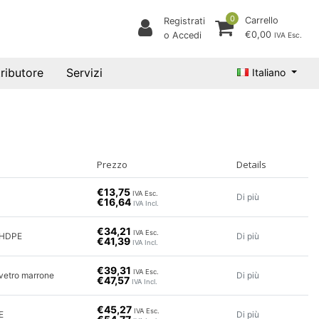
0
Carrello
Registrati
€0,00
o Accedi
IVA Esc.
tributore
Servizi
Italiano
Prezzo
Details
€13,75
IVA Esc.
Di più
€16,64
IVA Incl.
€34,21
IVA Esc.
 HDPE
Di più
€41,39
IVA Incl.
€39,31
IVA Esc.
vetro marrone
Di più
€47,57
IVA Incl.
€45,27
IVA Esc.
E
Di più