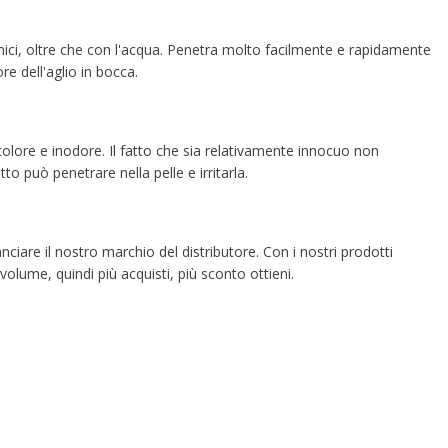
anici, oltre che con l'acqua. Penetra molto facilmente e rapidamente
re dell'aglio in bocca.
olore e inodore. Il fatto che sia relativamente innocuo non
o può penetrare nella pelle e irritarla.
iare il nostro marchio del distributore. Con i nostri prodotti
volume, quindi più acquisti, più sconto ottieni.
d
rom
e