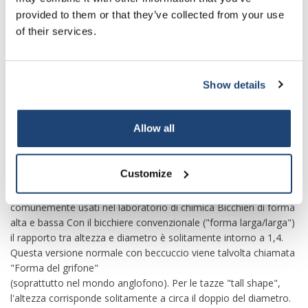
our own brand 😀
Erlenmeyer, il becher è uno dei recipienti di vetro più
provided to them or that they’ve collected from your use
comunemente usati in laboratorio. Il becher viene utilizzato per
of their services.
una varietà di compiti che richiedono un semplice recipiente di
vetro, come raccogliere o miscelare liquidi o preparare soluzioni
semplici.
Show details
Subscribe
È economico, è facile da riempire grazie all'ampia apertura e
permette di mescolare il contenuto con, ad esempio, una
bacchetta di vetro. Il vetro borosilicato trasparente solitamente
Your discount applies to orders above €50,00
Allow all
utilizzato come materiale è resistente al calore e alla maggior
parte dei prodotti chimici, per cui le tazze che ne derivano sono
adatte anche come semplici recipienti di reazione e per il
Customize
riscaldamento. Le tazze in polipropilene non sono resistenti al
calore e anche meno resistenti agli agenti chimici. Bicchieri
comunemente usati nel laboratorio di chimica Bicchieri di forma
alta e bassa Con il bicchiere convenzionale ("forma larga/larga")
il rapporto tra altezza e diametro è solitamente intorno a 1,4.
Questa versione normale con beccuccio viene talvolta chiamata
"Forma del grifone"
(soprattutto nel mondo anglofono). Per le tazze "tall shape",
l'altezza corrisponde solitamente a circa il doppio del diametro.