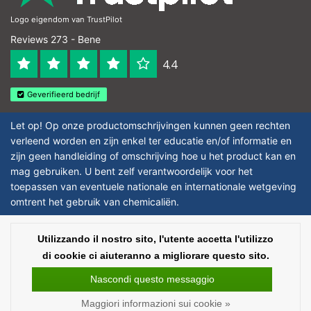
Logo eigendom van TrustPilot
Reviews 273 - Bene
4.4
Geverifieerd bedrijf
Let op! Op onze productomschrijvingen kunnen geen rechten
verleend worden en zijn enkel ter educatie en/of informatie en
zijn geen handleiding of omschrijving hoe u het product kan en
mag gebruiken. U bent zelf verantwoordelijk voor het
toepassen van eventuele nationale en internationale wetgeving
omtrent het gebruik van chemicaliën.
Copyright © 2026 - Laboratorium Discounter | Prodotti da laboratorio a prezzi
Utilizzando il nostro sito, l'utente accetta l'utilizzo
bassi - All rights reserved - Theme by
InStijl Media
|
Tutti i prezzi sono al
di cookie ci aiuteranno a migliorare questo sito.
netto delle imposte
Nascondi questo messaggio
Maggiori informazioni sui cookie »