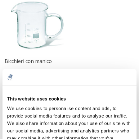
Bicchieri con manico
€52,67
IVA Esc.
This website uses cookies
5% off for your next order
We use cookies to personalise content and ads, to
Un bicchiere
è un semplice dispositivo di vetro per vari scopi nei
provide social media features and to analyse our traffic.
laboratori (principalmente scientifici). È concepito come una
Sign up for our newsletter to stay informed about
tazza cilindrica con un bordo rovesciato nella parte superiore
We also share information about your use of our site with
our new products, and receive a 10% discount on
e di solito un beccuccio. Una scala approssimativa del volume è
our social media, advertising and analytics partners who
your next purchase for all chemical products from
solitamente stampata sul lato. Oltre alla provetta e alla beuta di
may combine it with other information that you’ve