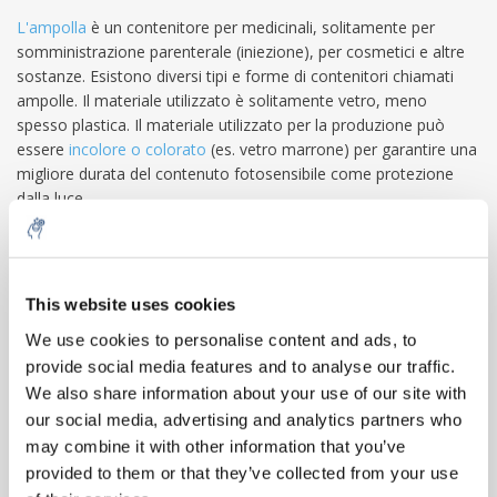
L'ampolla
è un contenitore per medicinali, solitamente per
somministrazione parenterale (iniezione), per cosmetici e altre
sostanze. Esistono diversi tipi e forme di contenitori chiamati
ampolle. Il materiale utilizzato è solitamente vetro, meno
spesso plastica. Il materiale utilizzato per la produzione può
essere
incolore o colorato
(es. vetro marrone) per garantire una
migliore durata del contenuto fotosensibile come protezione
dalla luce.
droghe
I farmaci sterili sono spesso soluzioni iniettabili (es. vaccini
liquidi, soluzione salina isotonica). Ma può anche essere in
polvere (es. vaccini liofilizzati). Le fiale di solito contengono una
This website uses cookies
singola dose, cioè H. tutti i contenuti sono destinati a una
5% off for your next order
We use cookies to personalise content and ads, to
singola iniezione. Il volume nominale è solitamente di 1, 2, 5, 10,
provide social media features and to analyse our traffic.
20 o 50 ml I volumi maggiori sono generalmente destinati a dosi
Sign up for our newsletter to stay informed about
di iniezione multiple, ad es. B. dieci lattine. La Farmacopea
We also share information about your use of our site with
our new products, and receive a 10% discount on
Europea (Ph. Eur.) stabilisce requisiti speciali per i contenitori per
our social media, advertising and analytics partners who
your next purchase for all chemical products from
soluzioni iniettabili, ad es. B. la qualità del vetro.
may combine it with other information that you’ve
our own brand 😀
cosmetici
provided to them or that they’ve collected from your use
Vengono prodotti anche preparati cosmetici in fiale. Questi sono