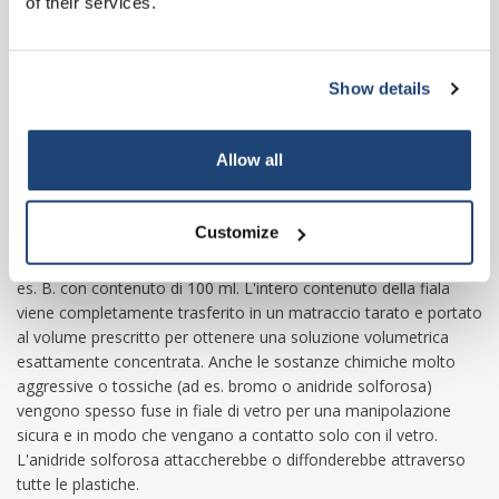
of their services.
per uso esterno. L'intero contenuto di una fiala viene utilizzato
per un'applicazione. Ciò facilita il dosaggio e la preparazione non
può essere contaminata da un uso multiplo da un contenitore.
Show details
Subscribe
Supplementi dietetici
Vengono prodotti anche integratori alimentari sotto forma di
fiale da bere, ad es. B. con 20 ml di contenuto. Una fiala
Your discount applies to orders above €50,00
Allow all
corrisponde a un'applicazione. Ciò consente un facile dosaggio e
previene la contaminazione da usi multipli.
Sostanze chimiche
Customize
Un tipo di fiala viene utilizzato anche come contenitore per
soluzioni standard prodotte industrialmente per titolazioni, ad
es. B. con contenuto di 100 ml. L'intero contenuto della fiala
viene completamente trasferito in un matraccio tarato e portato
al volume prescritto per ottenere una soluzione volumetrica
esattamente concentrata. Anche le sostanze chimiche molto
aggressive o tossiche (ad es. bromo o anidride solforosa)
vengono spesso fuse in fiale di vetro per una manipolazione
sicura e in modo che vengano a contatto solo con il vetro.
L'anidride solforosa attaccherebbe o diffonderebbe attraverso
tutte le plastiche.