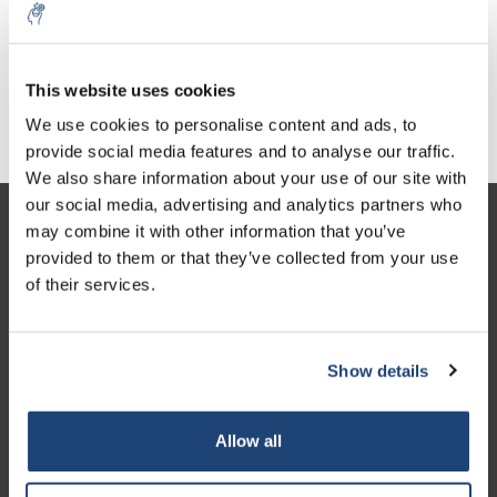
Piatti evaporanti a fondo
piatto
€139,47
IVA Esc.
This website uses cookies
We use cookies to personalise content and ads, to
provide social media features and to analyse our traffic.
We also share information about your use of our site with
our social media, advertising and analytics partners who
may combine it with other information that you’ve
Servizio di assistenza
provided to them or that they’ve collected from your use
Il mio account
of their services.
Dettagli di contatto
Orari di apertura
Show details
Allow all