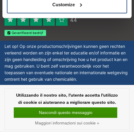
Logo eigendom van TrustPilot
Customize
Reviews 273 - Bene
4.4
Geverifieerd bedrijf
Let op! Op onze productomschrijvingen kunnen geen rechten
verleend worden en zijn enkel ter educatie en/of informatie en
zijn geen handleiding of omschrijving hoe u het product kan en
mag gebruiken. U bent zelf verantwoordelijk voor het
toepassen van eventuele nationale en internationale wetgeving
omtrent het gebruik van chemicaliën.
Copyright © 2026 - Laboratorium Discounter | Prodotti da laboratorio a prezzi
Utilizzando il nostro sito, l'utente accetta l'utilizzo
bassi - All rights reserved - Theme by
InStijl Media
|
Tutti i prezzi sono al
di cookie ci aiuteranno a migliorare questo sito.
netto delle imposte
Nascondi questo messaggio
Maggiori informazioni sui cookie »