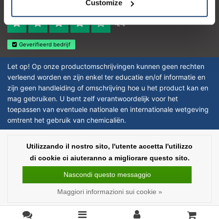
Customize
Reviews 273 - Bene
4.4
Geverifieerd bedrijf
Let op! Op onze productomschrijvingen kunnen geen rechten
verleend worden en zijn enkel ter educatie en/of informatie en
zijn geen handleiding of omschrijving hoe u het product kan en
mag gebruiken. U bent zelf verantwoordelijk voor het
toepassen van eventuele nationale en internationale wetgeving
omtrent het gebruik van chemicaliën.
Copyright © 2026 - Laboratorium Discounter | Prodotti da laboratorio a prezzi
Utilizzando il nostro sito, l'utente accetta l'utilizzo
bassi - All rights reserved - Theme by
InStijl Media
|
Tutti i prezzi sono al
di cookie ci aiuteranno a migliorare questo sito.
netto delle imposte
Nascondi questo messaggio
Maggiori informazioni sui cookie »