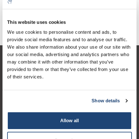
€2,89
€3,23
IVA Esc.
IVA Esc.
This website uses cookies
We use cookies to personalise content and ads, to
provide social media features and to analyse our traffic.
We also share information about your use of our site with
our social media, advertising and analytics partners who
Servizio di assistenza
may combine it with other information that you’ve
provided to them or that they’ve collected from your use
Il mio account
of their services.
Dettagli di contatto
Orari di apertura
Show details
Allow all
Logo eigendom van TrustPilot