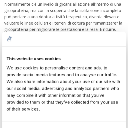
Normalmente c'è un livello di glicansialilazione all'interno di una
glicoproteina, ma con la scoperta che la sialilazione incompleta
può portare a una ridotta attività terapeutica, diventa rilevante
valutare le linee cellulari e i terreni di coltura per "umanizzare" la
glicoproteina per migliorare le prestazioni e la resa. E ridurre.
costi di produzione. Keppler et al.hanno dimostrato che l'enzima
GNE limitava la velocità nelle linee cellulari ematopoietiche
umane e influenzava l'efficienza nella sialilazione della superficie
cellulare. L'attività dell'enzima GNE è ora riconosciuta come una
This website uses cookies
delle caratteristiche distintive della produzione efficiente di
5% off for your next order
farmaci terapeutici glicoproteici ricombinanti sialilati. La
We use cookies to personalise content and ads, to
sialilazione migliorata dopo l'aggiunta di ManNAc e altri
provide social media features and to analyse our traffic.
ingredienti ausiliari al terreno di coltura non solo aumenta la
Sign up for our newsletter to stay informed about
We also share information about your use of our site with
resa di produzione, ma migliora anche l'efficacia terapeutica
our new products, and receive a 10% discount on
our social media, advertising and analytics partners who
your next purchase for all chemical products from
aumentando la solubilità, aumentando l'emivita e diminuendo
may combine it with other information that you’ve
our own brand 😀
l'immunogenicità attraverso la formazione di anticorpi contro la
provided to them or that they’ve collected from your use
glicoproteina terapeutica.
of their services.
-Potenziale terapeutico
Quando l'epimerasi chinasi GNE non funziona correttamente nel