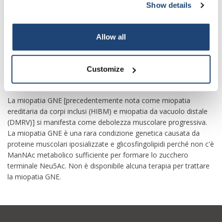
Show details
Subscribe
corpo umano, riducendo il ManNAc disponibile, è ragionevole
credere che il trattamento con ManNAc possa aiutare a
migliorare i benefici per la salute. Il potenziale terapeutico di
Your discount applies to orders above €50,00
Allow all
ManNAc è attualmente in fase di valutazione in diverse malattie
in cui la terapia potrebbe beneficiare della capacità di migliorare
la biosintesi dell'acido sialico.
Customize
-Miopatia GNE
La miopatia GNE [precedentemente nota come miopatia
ereditaria da corpi inclusi (HIBM) e miopatia da vacuolo distale
(DMRV)] si manifesta come debolezza muscolare progressiva.
La miopatia GNE è una rara condizione genetica causata da
proteine ​​muscolari iposializzate e glicosfingolipidi perché non c'è
ManNAc metabolico sufficiente per formare lo zucchero
terminale Neu5Ac. Non è disponibile alcuna terapia per trattare
la miopatia GNE.