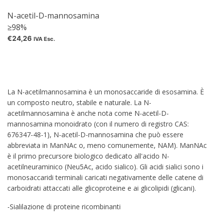
N-acetil-D-mannosamina
≥98%
€24,26
IVA Esc.
La N-acetilmannosamina è un monosaccaride di esosamina. È
un composto neutro, stabile e naturale. La N-
acetilmannosamina è anche nota come N-acetil-D-
mannosamina monoidrato (con il numero di registro CAS:
676347-48-1), N-acetil-D-mannosamina che può essere
abbreviata in ManNAc o, meno comunemente, NAM). ManNAc
è il primo precursore biologico dedicato all'acido N-
acetilneuraminico (Neu5Ac, acido sialico). Gli acidi sialici sono i
monosaccaridi terminali caricati negativamente delle catene di
carboidrati attaccati alle glicoproteine ​​e ai glicolipidi (glicani).
-Sialilazione di proteine ​​ricombinanti