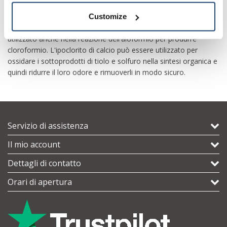
composto viene utilizzato per scindere glicoli, acidi -
idrossicarbossilici e chetoacidi per produrre aldeidi o acidi
Customize
carbossilici frammentati. L'ipoclorito di calcio può essere
utilizzato anche nella reazione dell'aloformio per produrre
cloroformio. L'ipoclorito di calcio può essere utilizzato per
ossidare i sottoprodotti di tiolo e solfuro nella sintesi organica e
quindi ridurre il loro odore e rimuoverli in modo sicuro.
Servizio di assistenza
Il mio account
Dettagli di contatto
Orari di apertura