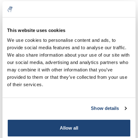
Applicazioni
-Sanificazione
L'ipoclorito di calcio viene spesso utilizzato per disinfettare le
This website uses cookies
piscine pubbliche e per disinfettare l'acqua potabile. In generale, i
We use cookies to personalise content and ads, to
tessuti commerciali sono venduti con una purezza dal 65% al ​​
provide social media features and to analyse our traffic.
73% con altri prodotti chimici presenti, come cloruro di calcio e
We also share information about your use of our site with
carbonato di calcio, come risultato del processo di
our social media, advertising and analytics partners who
fabbricazione. Come sostanza chimica per piscine, è meno
may combine it with other information that you’ve
comunemente miscelata con altre sostanze chimiche rispetto
ad altre forme di cloro, a causa di reazioni pericolose con alcune
provided to them or that they’ve collected from your use
comuni sostanze chimiche per piscine. In soluzione, l'ipoclorito
of their services.
di calcio potrebbe essere usato come disinfettante generale, ma
a causa dei residui di calcio, di solito è preferito l'ipoclorito di
sodio (candeggina).
Show details
-Chimica organica
L'ipoclorito di calcio è un comune agente ossidante e quindi
Allow all
trova un certo impiego nella chimica organica. Ad esempio, il