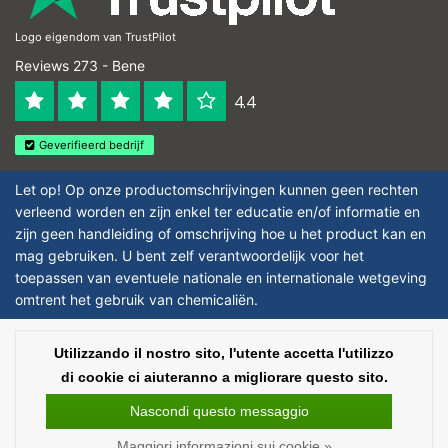
Logo eigendom van TrustPilot
Reviews 273 - Bene
4.4
Geverifieerd bedrijf
Let op! Op onze productomschrijvingen kunnen geen rechten
verleend worden en zijn enkel ter educatie en/of informatie en
zijn geen handleiding of omschrijving hoe u het product kan en
mag gebruiken. U bent zelf verantwoordelijk voor het
toepassen van eventuele nationale en internationale wetgeving
omtrent het gebruik van chemicaliën.
Copyright © 2026 - Laboratorium Discounter | Prodotti da laboratorio a prezzi
Utilizzando il nostro sito, l'utente accetta l'utilizzo
bassi - All rights reserved - Theme by
InStijl Media
|
Tutti i prezzi sono al
di cookie ci aiuteranno a migliorare questo sito.
netto delle imposte
Nascondi questo messaggio
Maggiori informazioni sui cookie »