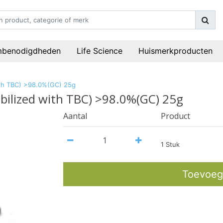
mbenodigdheden
Life Science
Huismerkproducten
ith TBC) >98.0%(GC) 25g
abilized with TBC) >98.0%(GC) 25g
Aantal
Product
1 Stuk
Toevoeg