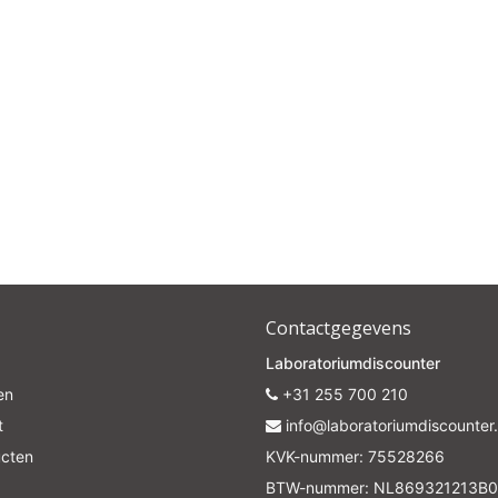
Contactgegevens
Laboratoriumdiscounter
en
+31 255 700 210
t
info@laboratoriumdiscounter.
ucten
KVK-nummer: 75528266
BTW-nummer: NL869321213B0