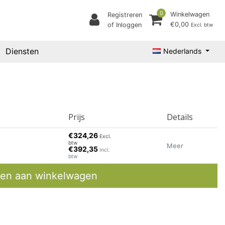
0
Winkelwagen
Registreren
€0,00
of Inloggen
Excl. btw
Diensten
Nederlands
Prijs
Details
€324,26
Excl.
btw
Meer
€392,35
Incl.
btw
en aan winkelwagen