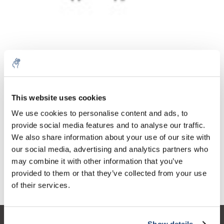
Aantal
Product
Prijs
Details
This website uses cookies
€100,73
We use cookies to personalise content and ads, to
Excl. btw
Meer
1 Stuk
€121,88
provide social media features and to analyse our traffic.
Incl. btw
We also share information about your use of our site with
Toevoegen aan winkelwagen
our social media, advertising and analytics partners who
may combine it with other information that you’ve
provided to them or that they’ve collected from your use
Informatie
of their services.
Show details