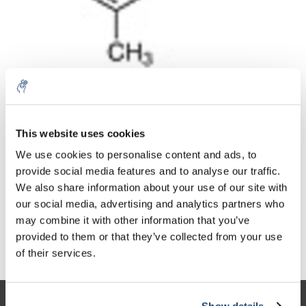
Aantal
Product
Prijs
Details
This website uses cookies
€623,69
We use cookies to personalise content and ads, to
Excl. btw
Meer
1 Stuk
€754,66
provide social media features and to analyse our traffic.
Incl. btw
We also share information about your use of our site with
Toevoegen aan winkelwagen
our social media, advertising and analytics partners who
may combine it with other information that you’ve
provided to them or that they’ve collected from your use
Informatie
of their services.
Show details