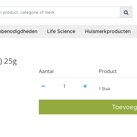
mbenodigdheden
Life Science
Huismerkproducten
) 25g
Aantal
Product
1 Stuk
Toevoeg