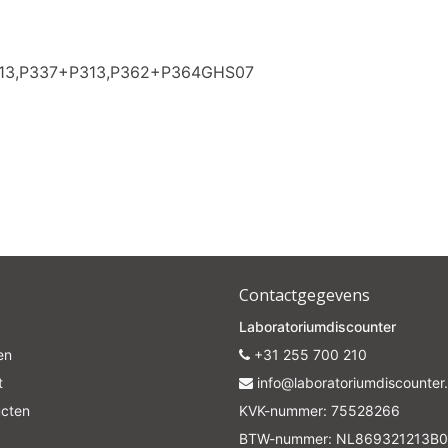
Subscrib
313,P337+P313,P362+P364GHS07
Your discount is valid with a minimum order value of €50.00
Contactgegevens
Laboratoriumdiscounter
en
+31 255 700 210
t
info@laboratoriumdiscounter.
ucten
KVK-nummer: 75528266
BTW-nummer: NL869321213B0