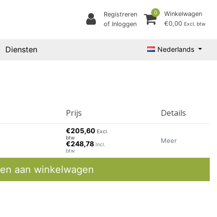
0
Winkelwagen
Registreren
€0,00
of Inloggen
Excl. btw
Diensten
Nederlands
Prijs
Details
€205,60
Excl.
btw
Meer
€248,78
Incl.
btw
en aan winkelwagen