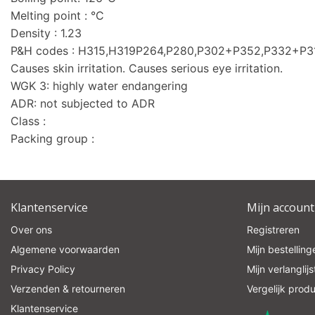
Melting point : °C
Density : 1.23
P&H codes : H315,H319P264,P280,P302+P352,P332+P
Causes skin irritation. Causes serious eye irritation.
WGK 3: highly water endangering
ADR: not subjected to ADR
Class :
Packing group :
Klantenservice
Mijn account
Over ons
Registreren
Algemene voorwaarden
Mijn bestelling
Privacy Policy
Mijn verlanglijs
Verzenden & retourneren
Vergelijk prod
Klantenservice