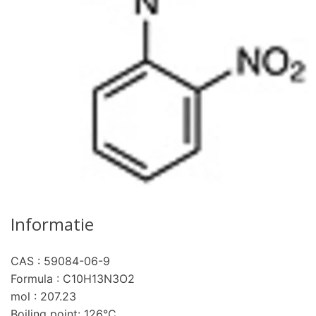
Informatie
CAS : 59084-06-9
pro
Formula : C10H13N3O2
mol : 207.23
Boiling point: 126°C