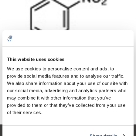
Aantal
Product
Prijs
Details
This website uses cookies
€64,86
We use cookies to personalise content and ads, to
Excl. btw
Meer
1 Stuk
€78,48
provide social media features and to analyse our traffic.
Incl. btw
We also share information about your use of our site with
Toevoegen aan winkelwagen
our social media, advertising and analytics partners who
may combine it with other information that you’ve
provided to them or that they’ve collected from your use
Informatie
of their services.
Show details