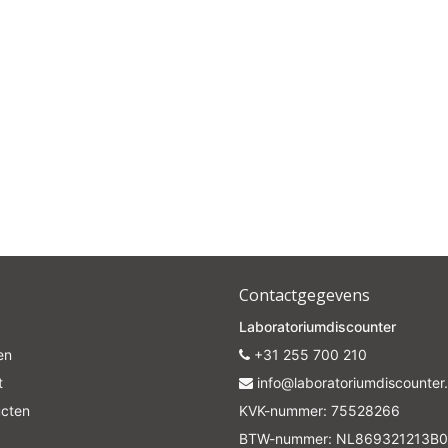
Contactgegevens
Laboratoriumdiscounter
en
+31 255 700 210
t
info@laboratoriumdiscounter.
ucten
KVK-nummer: 75528266
BTW-nummer: NL869321213B0