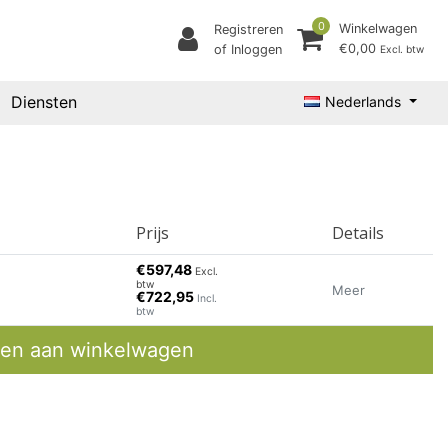
0
Winkelwagen
Registreren
€0,00
of Inloggen
Excl. btw
Diensten
Nederlands
Prijs
Details
€597,48
Excl.
btw
Meer
€722,95
Incl.
btw
en aan winkelwagen