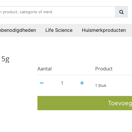
mbenodigdheden
Life Science
Huismerkproducten
 5g
Aantal
Product
1 Stuk
Toevoeg